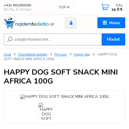
0
ks
+421 902250190
EUR
za
0 €
(Po-Pia, 8-16 hod.)
Menu
Hľadať
Úvod
Chovateľské potreby
Pre psov
Happy dog
HAPPY DOG
SOFT SNACK MINI AFRICA 100G
HAPPY DOG SOFT SNACK MINI
AFRICA 100G