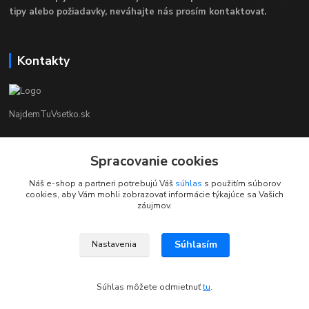
tipy alebo požiadavky, neváhajte nás prosím kontaktovať.
Kontakty
NajdemTuVsetko.sk
Zákaznícka Podpora
+421 902250190
Spracovanie cookies
(Po-Pia, 8-16 hod.)
Náš e-shop a partneri potrebujú Váš
súhlas
s použitím súborov
cookies, aby Vám mohli zobrazovať informácie týkajúce sa Vašich
info@najdemtuvsetko.sk
záujmov.
Súhlasím
Nastavenia
Súhlas môžete odmietnuť
tu
.
Vytvorené na
Eshop-rychlo.sk