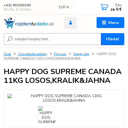
0
ks
+421 902250190
EUR
za
0 €
(Po-Pia, 8-16 hod.)
Menu
Hľadať
Úvod
Chovateľské potreby
Pre psov
Happy dog
HAPPY DOG
SUPREME CANADA 11KG LOSOS,KRALIK&JAHNA
HAPPY DOG SUPREME CANADA
11KG LOSOS,KRALIK&JAHNA