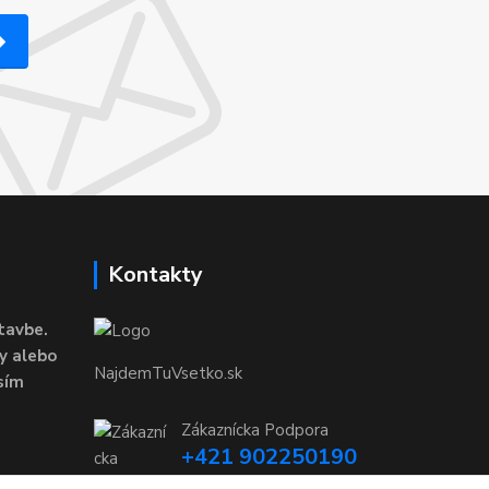
Kontakty
tavbe.
y alebo
NajdemTuVsetko.sk
sím
Zákaznícka Podpora
+421 902250190
(Po-Pia, 8-16 hod.)