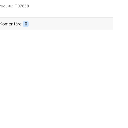
roduktu:
T07838
Komentáre
0