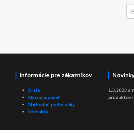
Informácie pre zákazníkov
Novink
O nás
1.3.2023 sm
Ako nakupovať
produktov n
Obchodné podmienky
Kontakty