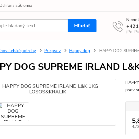
Ochrana súkromia
Neviet
Hľadať
+421
(Po-Pi
hovateľské potreby
Pre psov
Happy dog
HAPPY DOG SUPREME
PY DOG SUPREME IRLAND L&
HAPPY
psov 
5,
4,72