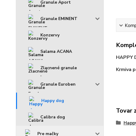
Granule Aport
Granule EMINENT
Kompl
Konzervy
Komple
Salama ACANA
HAPPY 
Zlacnené granule
Krmiva p
Granule Euroben
Happy dog
Tovar 
Calibra dog
Happ
Pre mačky