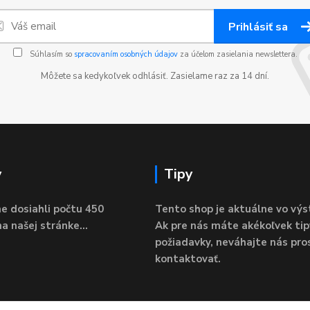
Prihlásiť sa
Súhlasím so
spracovaním osobných údajov
za účelom zasielania newslettera.
Môžete sa kedykoľvek odhlásiť. Zasielame raz za 14 dní.
y
Tipy
e dosiahli počtu 450
Tento shop je aktuálne vo výs
a našej stránke...
Ak pre nás máte akékoľvek tip
požiadavky, neváhajte nás pro
kontaktovať.