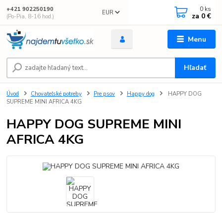
0
ks
+421 902250190
EUR
za
0 €
(Po-Pia, 8-16 hod.)
Menu
Hľadať
Úvod
Chovateľské potreby
Pre psov
Happy dog
HAPPY DOG
SUPREME MINI AFRICA 4KG
HAPPY DOG SUPREME MINI
AFRICA 4KG