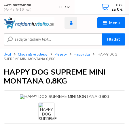
0
ks
+421 902250190
EUR
za
0 €
(Po-Pia, 8-16 hod.)
Menu
Hľadať
Úvod
Chovateľské potreby
Pre psov
Happy dog
HAPPY DOG
SUPREME MINI MONTANA 0,8KG
HAPPY DOG SUPREME MINI
MONTANA 0,8KG