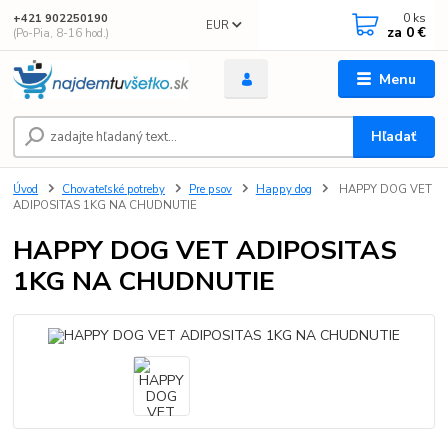
0
ks
+421 902250190
EUR
za
0 €
(Po-Pia, 8-16 hod.)
Menu
Hľadať
Úvod
Chovateľské potreby
Pre psov
Happy dog
HAPPY DOG VET
ADIPOSITAS 1KG NA CHUDNUTIE
HAPPY DOG VET ADIPOSITAS
1KG NA CHUDNUTIE