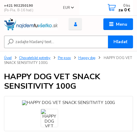
0
ks
+421 902250190
EUR
za
0 €
(Po-Pia, 8-16 hod.)
Menu
Hľadať
Úvod
Chovateľské potreby
Pre psov
Happy dog
HAPPY DOG VET
SNACK SENSITIVITY 100G
HAPPY DOG VET SNACK
SENSITIVITY 100G