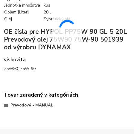
Jednotka množstva
kus
Objem [Liter]
20 l
Olej
Syntetický olej
OE čísla pre HYPOL PP75W-90 GL-5 20L
Prevodový olej 75W90 75W-90 501939
od výrobcu DYNAMAX
viskozita
75W90, 75W-90
Tovar zaradený v kategóriách
Prevodové - MANUÁL