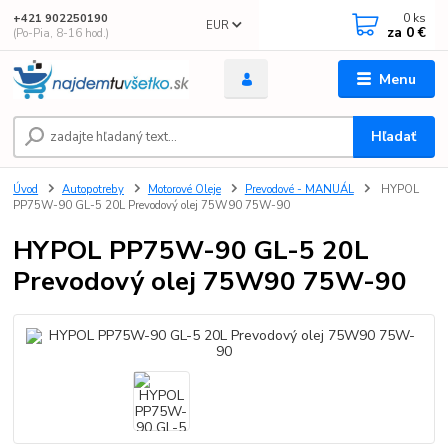
0
ks
+421 902250190
EUR
za
0 €
(Po-Pia, 8-16 hod.)
Menu
Hľadať
Úvod
Autopotreby
Motorové Oleje
Prevodové - MANUÁL
HYPOL
PP75W-90 GL-5 20L Prevodový olej 75W90 75W-90
HYPOL PP75W-90 GL-5 20L
Prevodový olej 75W90 75W-90