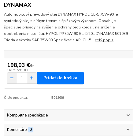
DYNAMAX
Automobilový prevodový olej DYNAMAX HYPOL GL-5 75W-90 je
syntetický olej s nízkym trením a špičkovým výkonom. Obsahuje
špeciálne prísady na zvýšenie ochrany proti korózii, na zníženie
opotrebenia materiálu. HYPOL PP75W-90 GL-5 20L DYNAMAX 501939
Trieda viskozity SAE 75W90 Špecifikácia API GL-5...
celý popis
198,03 €
/
ks
161 €
bez DPH
Pridať do košíka
Číslo produktu:
501939
Kompletné špecifikácie
Komentáre
0