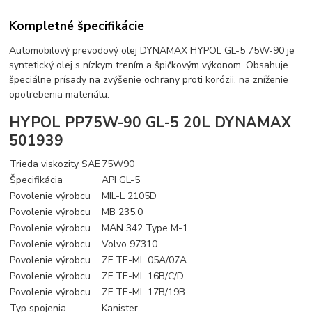
Kompletné špecifikácie
Automobilový prevodový olej DYNAMAX HYPOL GL-5 75W-90 je
syntetický olej s nízkym trením a špičkovým výkonom. Obsahuje
špeciálne prísady na zvýšenie ochrany proti korózii, na zníženie
opotrebenia materiálu.
HYPOL PP75W-90 GL-5 20L DYNAMAX
501939
Trieda viskozity SAE
75W90
Špecifikácia
API GL-5
Povolenie výrobcu
MIL-L 2105D
Povolenie výrobcu
MB 235.0
Povolenie výrobcu
MAN 342 Type M-1
Povolenie výrobcu
Volvo 97310
Povolenie výrobcu
ZF TE-ML 05A/07A
Povolenie výrobcu
ZF TE-ML 16B/C/D
Povolenie výrobcu
ZF TE-ML 17B/19B
Typ spojenia
Kanister