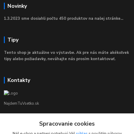
Novinky
1.3.2023 sme dosiahli počtu 450 produktov na našej stránke...
Tipy
Tento shop je aktuálne vo výstavbe. Ak pre nás máte akékoľvek
tipy alebo požiadavky, neváhajte nás prosím kontaktovať.
Kontakty
NajdemTuVsetko.sk
Zákaznícka Podpora
+421 902250190
Spracovanie cookies
(Po-Pia, 8-16 hod.)
Náš e-shop a partneri potrebujú Váš
súhlas
s použitím súborov