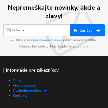
Nepremeškajte novinky, akcie a
zľavy!
Prihlásiť sa
Súhlasím so
spracovaním osobných údajov
za účelom zasielania newslettera.
Môžete sa kedykoľvek odhlásiť. Zasielame raz za 14 dní.
Informácie pre zákazníkov
O nás
Ako nakupovať
Obchodné podmienky
Kontakty