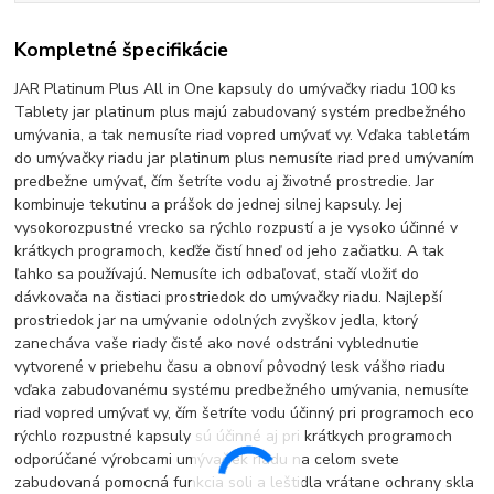
Kompletné špecifikácie
JAR Platinum Plus All in One kapsuly do umývačky riadu 100 ks
Tablety jar platinum plus majú zabudovaný systém predbežného
umývania, a tak nemusíte riad vopred umývať vy. Vďaka tabletám
do umývačky riadu jar platinum plus nemusíte riad pred umývaním
predbežne umývať, čím šetríte vodu aj životné prostredie. Jar
kombinuje tekutinu a prášok do jednej silnej kapsuly. Jej
vysokorozpustné vrecko sa rýchlo rozpustí a je vysoko účinné v
krátkych programoch, keďže čistí hneď od jeho začiatku. A tak
ľahko sa používajú. Nemusíte ich odbaľovať, stačí vložiť do
dávkovača na čistiaci prostriedok do umývačky riadu. Najlepší
prostriedok jar na umývanie odolných zvyškov jedla, ktorý
zanecháva vaše riady čisté ako nové odstráni vyblednutie
vytvorené v priebehu času a obnoví pôvodný lesk vášho riadu
vďaka zabudovanému systému predbežného umývania, nemusíte
riad vopred umývať vy, čím šetríte vodu účinný pri programoch eco
rýchlo rozpustné kapsuly sú účinné aj pri krátkych programoch
odporúčané výrobcami umývačiek riadu na celom svete
zabudovaná pomocná funkcia soli a leštidla vrátane ochrany skla