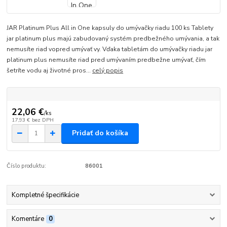
JAR Platinum Plus All in One kapsuly do umývačky riadu 100 ks Tablety
jar platinum plus majú zabudovaný systém predbežného umývania, a tak
nemusíte riad vopred umývať vy. Vďaka tabletám do umývačky riadu jar
platinum plus nemusíte riad pred umývaním predbežne umývať, čím
šetríte vodu aj životné pros...
celý popis
22,06 €
/
ks
17,93 €
bez DPH
Pridať do košíka
Číslo produktu:
86001
Kompletné špecifikácie
Komentáre
0