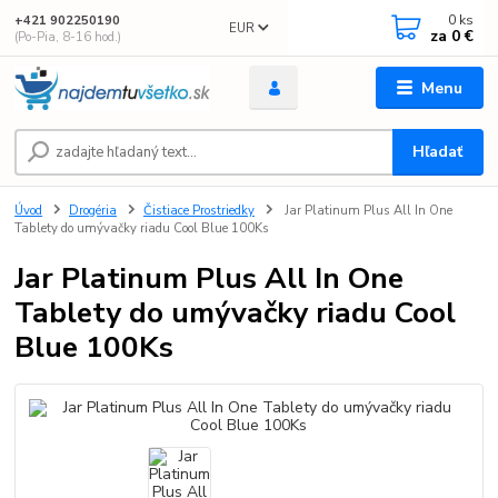
0
ks
+421 902250190
EUR
za
0 €
(Po-Pia, 8-16 hod.)
Menu
Hľadať
Úvod
Drogéria
Čistiace Prostriedky
Jar Platinum Plus All In One
Tablety do umývačky riadu Cool Blue 100Ks
Jar Platinum Plus All In One
Tablety do umývačky riadu Cool
Blue 100Ks