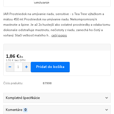
JAR Prostriedok na umývanie riadu, sensitive - s Tea Tree výťažkom a
mätou 450 ml Prostriedok na umývanie riadu. Nekompromisný k
mastnote a špine. Je až 2x hustejší ako ostatné prostriedky a vdaka tomu
dokonale odstraňuje mastnotu, nečistoty z riadu, zanechá ho čistý a
voňavý. Stačí veľkosť malého h...
celý popis
1,86 €
/
ks
1,51 €
bez DPH
Pridať do košíka
Číslo produktu:
87998
Kompletné špecifikácie
Komentáre
0