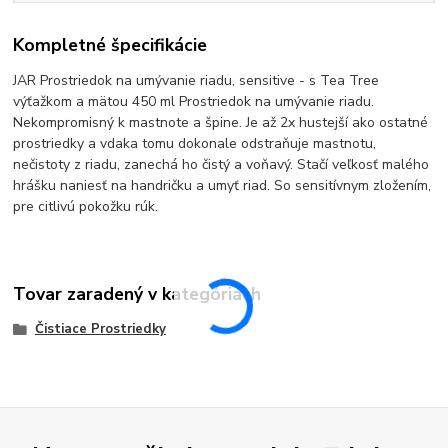
Kompletné špecifikácie
JAR Prostriedok na umývanie riadu, sensitive - s Tea Tree
výťažkom a mätou 450 ml Prostriedok na umývanie riadu.
Nekompromisný k mastnote a špine. Je až 2x hustejší ako ostatné
prostriedky a vdaka tomu dokonale odstraňuje mastnotu,
nečistoty z riadu, zanechá ho čistý a voňavý. Stačí veľkosť malého
hrášku naniesť na handričku a umyť riad. So sensitívnym zložením,
pre citlivú pokožku rúk.
Tovar zaradený v kategóriách
Čistiace Prostriedky