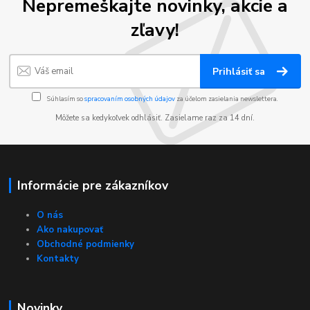
Nepremeškajte novinky, akcie a
zľavy!
Prihlásiť sa
Súhlasím so
spracovaním osobných údajov
za účelom zasielania newslettera.
Môžete sa kedykoľvek odhlásiť. Zasielame raz za 14 dní.
Informácie pre zákazníkov
O nás
Ako nakupovať
Obchodné podmienky
Kontakty
Novinky