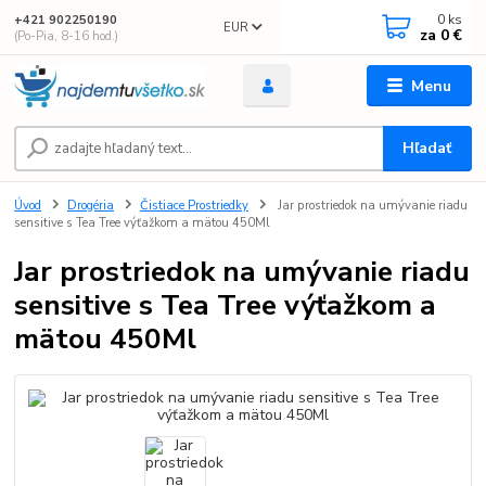
0
ks
+421 902250190
EUR
za
0 €
(Po-Pia, 8-16 hod.)
Menu
Hľadať
Úvod
Drogéria
Čistiace Prostriedky
Jar prostriedok na umývanie riadu
sensitive s Tea Tree výťažkom a mätou 450Ml
Jar prostriedok na umývanie riadu
sensitive s Tea Tree výťažkom a
mätou 450Ml