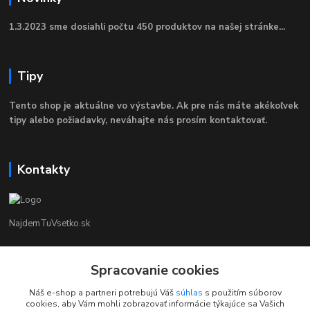
1.3.2023 sme dosiahli počtu 450 produktov na našej stránke...
Tipy
Tento shop je aktuálne vo výstavbe. Ak pre nás máte akékoľvek
tipy alebo požiadavky, neváhajte nás prosím kontaktovať.
Kontakty
NajdemTuVsetko.sk
Zákaznícka Podpora
+421 902250190
Spracovanie cookies
(Po-Pia, 8-16 hod.)
Náš e-shop a partneri potrebujú Váš
súhlas
s použitím súborov
cookies, aby Vám mohli zobrazovať informácie týkajúce sa Vašich
info@najdemtuvsetko.sk