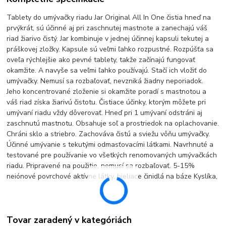
Tablety do umývačky riadu Jar Original All In One čistia hneď na
prvýkrát, sú účinné aj pri zaschnutej mastnote a zanechajú váš
riad žiarivo čistý. Jar kombinuje v jednej účinnej kapsuli tekutej a
práškovej zložky. Kapsule sú veľmi ľahko rozpustné. Rozpúšťa sa
oveľa rýchlejšie ako pevné tablety, takže začínajú fungovať
okamžite. A navyše sa veľmi ľahko používajú. Stačí ich vložiť do
umývačky. Nemusí sa rozbaľovať, nevzniká žiadny neporiadok.
Jeho koncentrované zloženie si okamžite poradí s mastnotou a
váš riad získa žiarivú čistotu. Čistiace účinky, ktorým môžete pri
umývaní riadu vždy dôverovať. Hneď pri 1 umývaní odstráni aj
zaschnutú mastnotu. Obsahuje soľ a prostriedok na oplachovanie.
Chráni sklo a striebro. Zachováva čistú a sviežu vôňu umývačky.
Účinné umývanie s tekutými odmasťovacími látkami. Navrhnuté a
testované pre používanie vo všetkých renomovaných umývačkách
riadu. Pripravené na použitie, nemusí sa rozbaľovať. 5-15%
neiónové povrchové aktívne látky, bieliace činidlá na báze Kyslíka,
Tovar zaradený v kategóriách