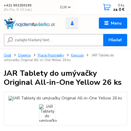
0
ks
+421 902250190
EUR
za
0 €
(Po-Pia, 8-16 hod.)
Menu
Hľadať
Úvod
Drogéria
Pracie Prostriedky
Kapsule
JAR Tablety do
umývačky Original All-in-One Yellow 26 ks
JAR Tablety do umývačky
Original All-in-One Yellow 26 ks