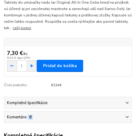
Tablety do umývačky riadu Jar Original All In One čistia hneď na prvýkrát,
sú účinné aj pri zaschnutej mastnote a zanechajú váš riad žiarivo čistý. Jar
kombinuje v jednej účinnej kapsuli tekutej a práškovej zložky. Kapsule sú
veľmi ľahko rozpustné. Rozpúšťa sa oveľa rýchlejšie ako pevné tablety,
tak...
celý popis
7,30 €
/
ks
5,93 €
bez DPH
Pridať do košíka
Číslo produktu:
82246
Kompletné špecifikácie
Komentáre
0
Kompletné špecifikácie