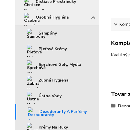
Čistiace Prostriedky
Osobná Hygiéna
Kompl
Šampóny
Komple
Pleťové Krémy
Kvalitný
Sprchové Gély, Mydlá
Zubná Hygiéna
Tovar 
Ústne Vody
Dezo
Dezodoranty A Parfémy
Krémy Na Ruky