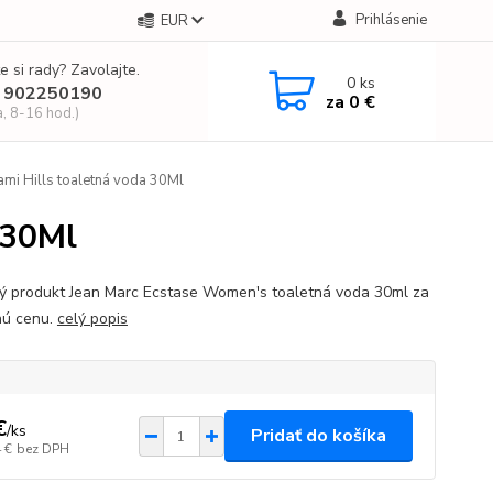
Prihlásenie
EUR
e si rady? Zavolajte.
0
ks
 902250190
za
0 €
a, 8-16 hod.)
ami Hills toaletná voda 30Ml
 30Ml
ný produkt Jean Marc Ecstase Women's toaletná voda 30ml za
nú cenu.
celý popis
€
/
ks
Pridať do košíka
 €
bez DPH