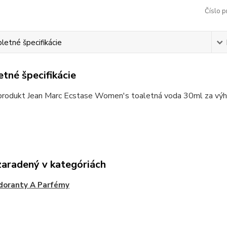
Číslo p
etné špecifikácie
tné špecifikácie
 produkt Jean Marc Ecstase Women's toaletná voda 30ml za výh
zaradený v kategóriách
doranty A Parfémy