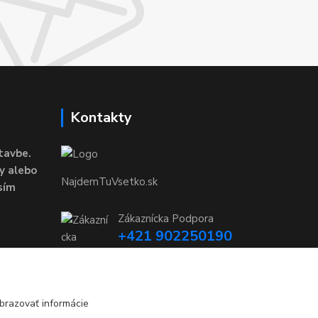
Kontakty
tavbe.
y alebo
NajdemTuVsetko.sk
sím
Zákaznícka Podpora
+421 902250190
(Po-Pia, 8-16 hod.)
info@najdemtuvsetko.sk
brazovať informácie