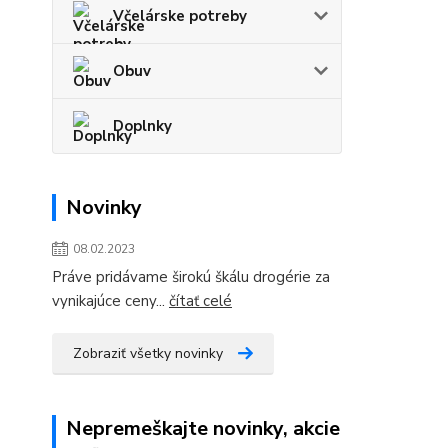
Včelárske potreby
Obuv
Doplnky
Novinky
08.02.2023
Práve pridávame širokú škálu drogérie za
vynikajúce ceny...
čítať celé
Zobraziť všetky novinky
Nepremeškajte novinky, akcie