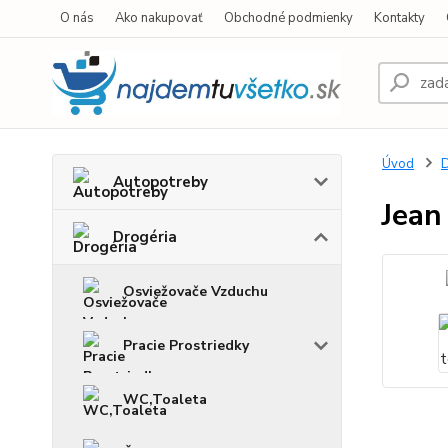
O nás
Ako nakupovať
Obchodné podmienky
Kontakty
Úvod
D
Autopotreby
Jean
Drogéria
Osviežovače Vzduchu
Pracie Prostriedky
WC,Toaleta