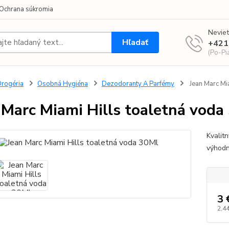
Ochrana súkromia
Neviet
Hľadať
+421
(Po-Pi
rogéria
Osobná Hygiéna
Dezodoranty A Parfémy
Jean Marc Mi
 Marc Miami Hills toaletná voda
Kvalit
výhod
3 
2,44