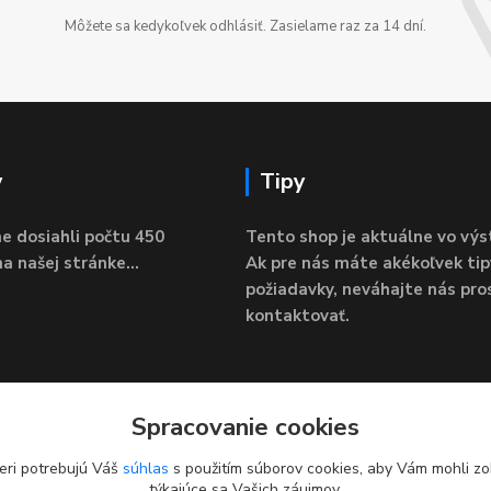
Môžete sa kedykoľvek odhlásiť. Zasielame raz za 14 dní.
y
Tipy
e dosiahli počtu 450
Tento shop je aktuálne vo výs
a našej stránke...
Ak pre nás máte akékoľvek tip
požiadavky, neváhajte nás pro
kontaktovať.
Spracovanie cookies
eri potrebujú Váš
súhlas
s použitím súborov cookies, aby Vám mohli zo
týkajúce sa Vašich záujmov.