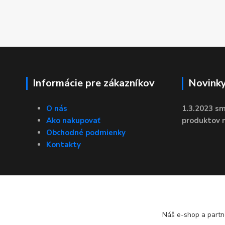
Informácie pre zákazníkov
Novink
O nás
1.3.2023 sm
Ako nakupovať
produktov n
Obchodné podmienky
Kontakty
Náš e-shop a partn