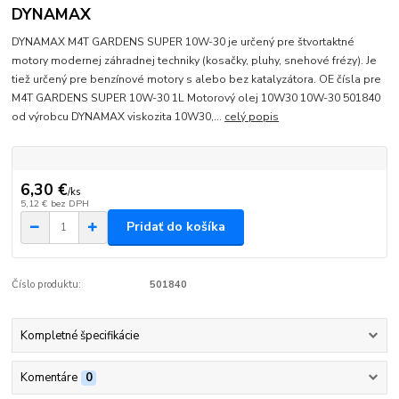
DYNAMAX
DYNAMAX M4T GARDENS SUPER 10W-30 je určený pre štvortaktné
motory modernej záhradnej techniky (kosačky, pluhy, snehové frézy). Je
tiež určený pre benzínové motory s alebo bez katalyzátora. OE čísla pre
M4T GARDENS SUPER 10W-30 1L Motorový olej 10W30 10W-30 501840
od výrobcu DYNAMAX viskozita 10W30,...
celý popis
6,30 €
/
ks
5,12 €
bez DPH
Pridať do košíka
Číslo produktu:
501840
Kompletné špecifikácie
Komentáre
0