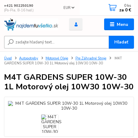
0
ks
+421 902250190
EUR
za
0 €
(Po-Pia, 8-16 hod.)
Menu
Hľadať
Úvod
Autopotreby
Motorové Oleje
Pre Záhradné Stroje
M4T
GARDENS SUPER 10W-30 1L Motorový olej 10W30 10W-30
M4T GARDENS SUPER 10W-30
1L Motorový olej 10W30 10W-30