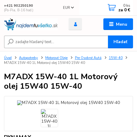
0
ks
+421 902250190
EUR
za
0 €
(Po-Pia, 8-16 hod.)
Menu
Hľadať
Úvod
Autopotreby
Motorové Oleje
Pre Osobné Autá
15W-40
M7ADX 15W-40 1L Motorový olej 15W40 15W-40
M7ADX 15W-40 1L Motorový
olej 15W40 15W-40