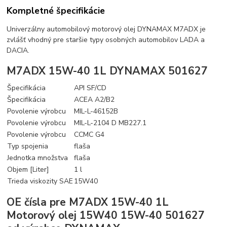
Kompletné špecifikácie
Univerzálny automobilový motorový olej DYNAMAX M7ADX je
zvlášť vhodný pre staršie typy osobných automobilov LADA a
DACIA.
M7ADX 15W-40 1L DYNAMAX 501627
Špecifikácia
API SF/CD
Špecifikácia
ACEA A2/B2
Povolenie výrobcu
MIL-L-46152B
Povolenie výrobcu
MIL-L-2104 D MB227.1
Povolenie výrobcu
CCMC G4
Typ spojenia
flaša
Jednotka množstva
flaša
Objem [Liter]
1 l
Trieda viskozity SAE
15W40
OE čísla pre M7ADX 15W-40 1L
Motorový olej 15W40 15W-40 501627