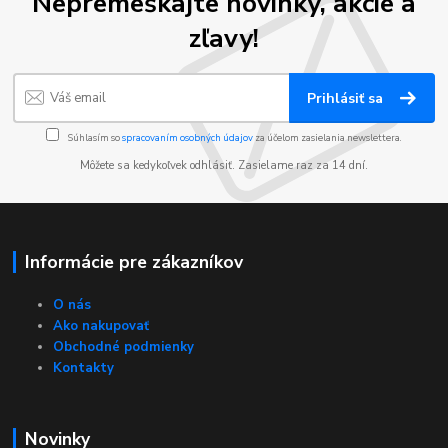
Nepremeškajte novinky, akcie a
zľavy!
Prihlásiť sa
Súhlasím so
spracovaním osobných údajov
za účelom zasielania newslettera.
Môžete sa kedykoľvek odhlásiť. Zasielame raz za 14 dní.
Informácie pre zákazníkov
O nás
Ako nakupovať
Obchodné podmienky
Kontakty
Novinky