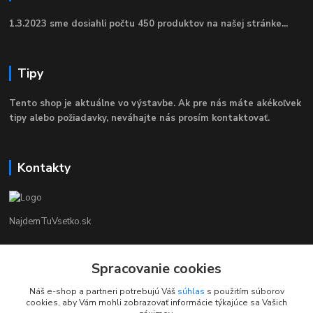
1.3.2023 sme dosiahli počtu 450 produktov na našej stránke...
Tipy
Tento shop je aktuálne vo výstavbe. Ak pre nás máte akékoľvek
tipy alebo požiadavky, neváhajte nás prosím kontaktovať.
Kontakty
NajdemTuVsetko.sk
Zákaznícka Podpora
Spracovanie cookies
+421 902250190
(Po-Pia, 8-16 hod.)
Náš e-shop a partneri potrebujú Váš
súhlas
s použitím súborov
cookies, aby Vám mohli zobrazovať informácie týkajúce sa Vašich
info@najdemtuvsetko.sk