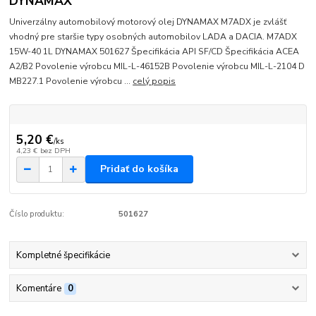
DYNAMAX
Univerzálny automobilový motorový olej DYNAMAX M7ADX je zvlášť
vhodný pre staršie typy osobných automobilov LADA a DACIA. M7ADX
15W-40 1L DYNAMAX 501627 Špecifikácia API SF/CD Špecifikácia ACEA
A2/B2 Povolenie výrobcu MIL-L-46152B Povolenie výrobcu MIL-L-2104 D
MB227.1 Povolenie výrobcu ...
celý popis
5,20 €
/
ks
4,23 €
bez DPH
Pridať do košíka
Číslo produktu:
501627
Kompletné špecifikácie
Komentáre
0