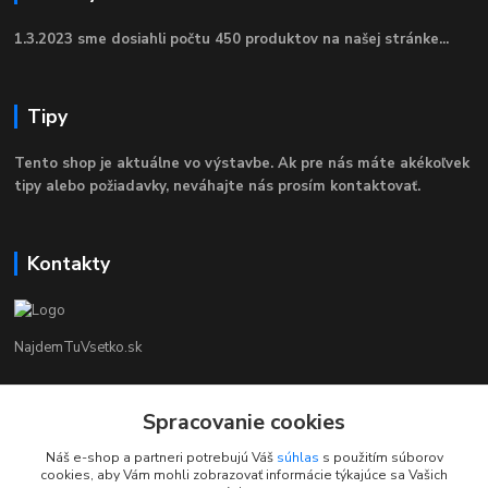
1.3.2023 sme dosiahli počtu 450 produktov na našej stránke...
Tipy
Tento shop je aktuálne vo výstavbe. Ak pre nás máte akékoľvek
tipy alebo požiadavky, neváhajte nás prosím kontaktovať.
Kontakty
NajdemTuVsetko.sk
Zákaznícka Podpora
+421 902250190
Spracovanie cookies
(Po-Pia, 8-16 hod.)
Náš e-shop a partneri potrebujú Váš
súhlas
s použitím súborov
cookies, aby Vám mohli zobrazovať informácie týkajúce sa Vašich
info@najdemtuvsetko.sk