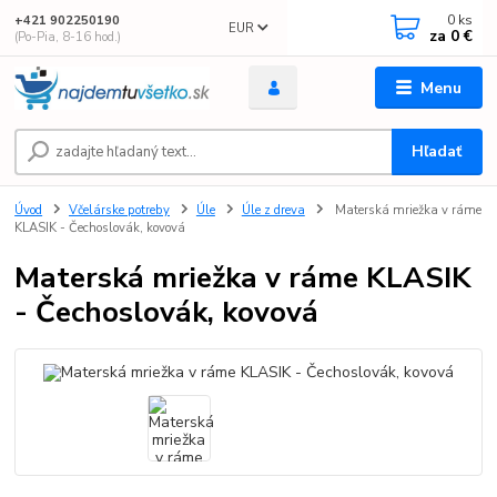
0
ks
+421 902250190
EUR
za
0 €
(Po-Pia, 8-16 hod.)
Menu
Hľadať
Úvod
Včelárske potreby
Úle
Úle z dreva
Materská mriežka v ráme
KLASIK - Čechoslovák, kovová
Materská mriežka v ráme KLASIK
- Čechoslovák, kovová