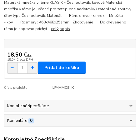
Materská mriežka v ráme KLASIK - Čechoslovák, kovová Materská
mriežka v ráme je určené pre zateplené nadstavky / zateplené zostavy
úľov typu Čechoslovák. Materiál: Rám: drevo - smrek Mriežka
- kov Rozmery : 468x468x25 [mm] Zhotovenie: Do dreveného
rámu je napevno prichyt...
celý popis
18,50 €
/
ks
15,04 €
bez DPH
Pridať do košíka
Číslo produktu:
LP-MMCS_K
Kompletné špecifikácie
Komentáre
0
Kompletné špecifikácie