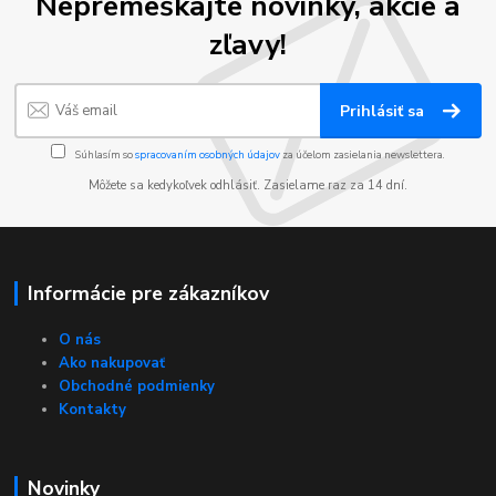
Nepremeškajte novinky, akcie a
zľavy!
Prihlásiť sa
Súhlasím so
spracovaním osobných údajov
za účelom zasielania newslettera.
Môžete sa kedykoľvek odhlásiť. Zasielame raz za 14 dní.
Informácie pre zákazníkov
O nás
Ako nakupovať
Obchodné podmienky
Kontakty
Novinky