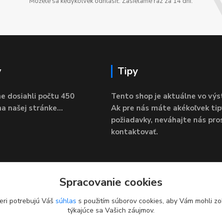
Môžete sa kedykoľvek odhlásiť. Zasielame raz za 14 dní.
y
Tipy
e dosiahli počtu 450
Tento shop je aktuálne vo výs
a našej stránke...
Ak pre nás máte akékoľvek tip
požiadavky, neváhajte nás pro
kontaktovať.
Spracovanie cookies
eri potrebujú Váš
súhlas
s použitím súborov cookies, aby Vám mohli zo
týkajúce sa Vašich záujmov.