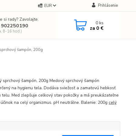
Prihlásenie
EUR
e si rady? Zavolajte.
0
ks
 902250190
za
0 €
a, 8-16 hod.)
sprchový šampón, 200g
 sprchový šampón, 200g Medový sprchový šampón
rčený na hygienu tela. Dodáva sviežosť a zamatovú hebkosť
 telu. Med zlepšuje celkový stav pokožky a má preukázateľne
 účinok na celý organizmus. pH neutrálne. Balenie: 200g
celý