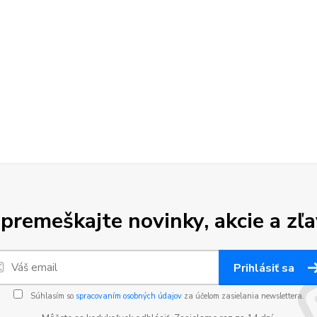
premeškajte novinky, akcie a zľa
Prihlásiť sa
Súhlasím so
spracovaním osobných údajov
za účelom zasielania newslettera.