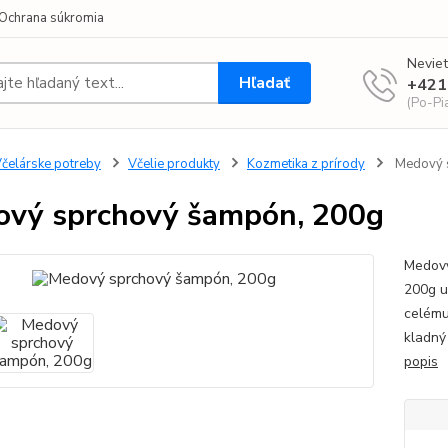
Ochrana súkromia
Neviet
Hľadať
+421
(Po-Pi
čelárske potreby
Včelie produkty
Kozmetika z prírody
Medový 
vý sprchový šampón, 200g
Medový
200g u
celému
kladný
popis