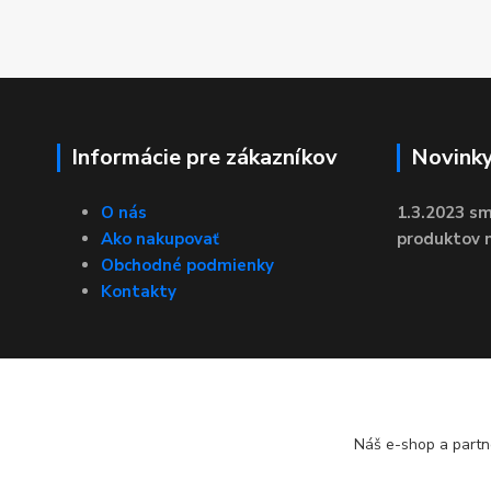
Informácie pre zákazníkov
Novink
O nás
1.3.2023 sm
Ako nakupovať
produktov n
Obchodné podmienky
Kontakty
Náš e-shop a partn