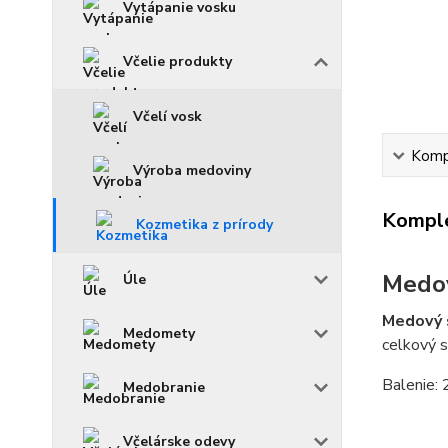
Vytápanie vosku
Včelie produkty
Včelí vosk
Kompl
Výroba medoviny
Komple
Kozmetika z prírody
Medov
Úle
Medový 
Medomety
celkový s
Balenie:
Medobranie
Včelárske odevy