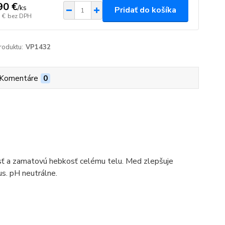
90 €
/
ks
Pridať do košíka
 €
bez DPH
roduktu:
VP1432
Komentáre
0
sť a zamatovú hebkosť celému telu. Med zlepšuje
s. pH neutrálne.