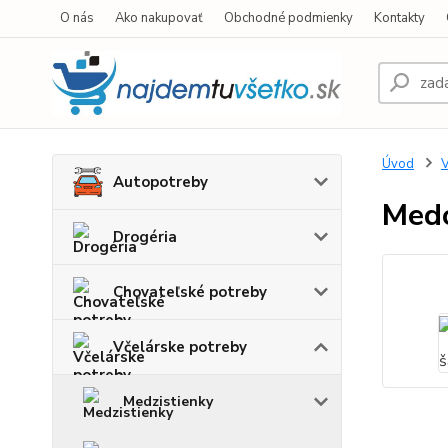
O nás
Ako nakupovať
Obchodné podmienky
Kontakty
Úvod
V
Autopotreby
Medo
Drogéria
Chovateľské potreby
Včelárske potreby
Medzistienky