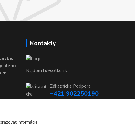
Kontakty
tavbe.
y alebo
NajdemTuVsetko.sk
sím
Zákaznícka Podpora
+421 902250190
(Po-Pia, 8-16 hod.)
info@najdemtuvsetko.sk
brazovať informácie