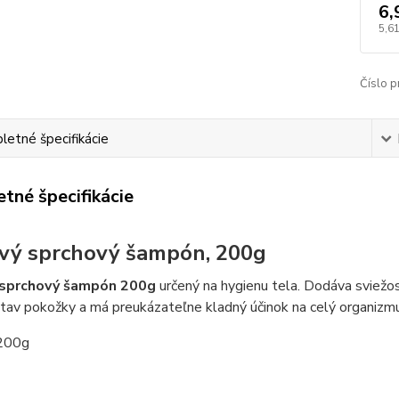
6,
5,61
Číslo p
etné špecifikácie
tné špecifikácie
ý sprchový šampón, 200g
sprchový šampón 200g
určený na hygienu tela. Dodáva sviežo
tav pokožky a má preukázateľne kladný účinok na celý organizmu
 200g