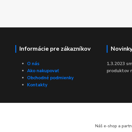
Informácie pre zákazníkov
Novink
O nás
1.3.2023 sm
Ako nakupovať
produktov n
Obchodné podmienky
Kontakty
Náš e-shop a partn