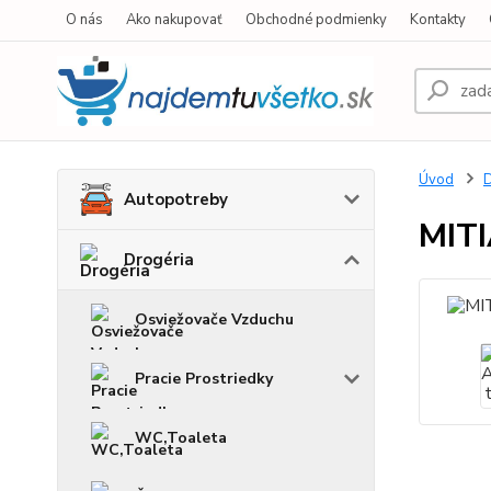
O nás
Ako nakupovať
Obchodné podmienky
Kontakty
Úvod
D
Autopotreby
MITI
Drogéria
Osviežovače Vzduchu
Pracie Prostriedky
WC,Toaleta