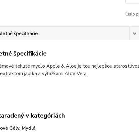
Číslo p
etné špecifikácie
tné špecifikácie
émové tekuté mydlo Apple & Aloe je tou najlepšou starostlivos
extraktom jablka a výťažkami Aloe Vera.
zaradený v kategóriách
ové Gély, Mydlá