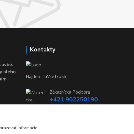
Kontakty
tavbe.
y alebo
NajdemTuVsetko.sk
sím
Zákaznícka Podpora
+421 902250190
(Po-Pia, 8-16 hod.)
info@najdemtuvsetko.sk
brazovať informácie