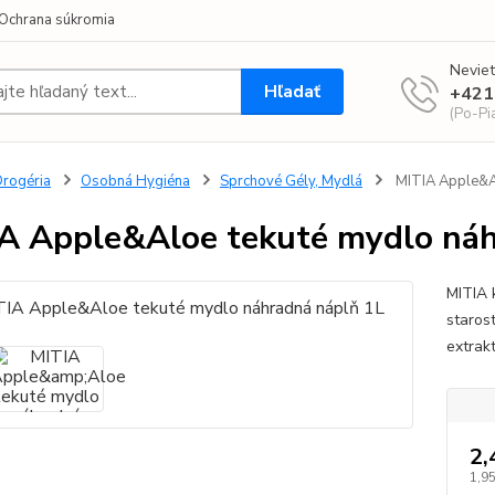
Ochrana súkromia
Neviet
Hľadať
+421
(Po-Pi
rogéria
Osobná Hygiéna
Sprchové Gély, Mydlá
MITIA Apple&Al
A Apple&Aloe tekuté mydlo náh
MITIA 
staros
extrak
2,
1,95