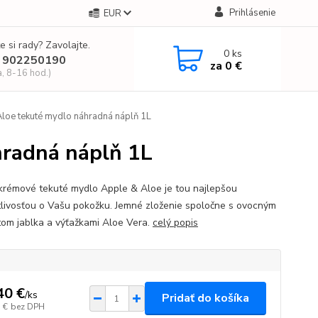
Prihlásenie
EUR
e si rady? Zavolajte.
0
ks
 902250190
za
0 €
a, 8-16 hod.)
oe tekuté mydlo náhradná náplň 1L
radná náplň 1L
krémové tekuté mydlo Apple & Aloe je tou najlepšou
tlivosťou o Vašu pokožku. Jemné zloženie spoločne s ovocným
tom jablka a výťažkami Aloe Vera.
celý popis
40 €
/
ks
Pridať do košíka
 €
bez DPH