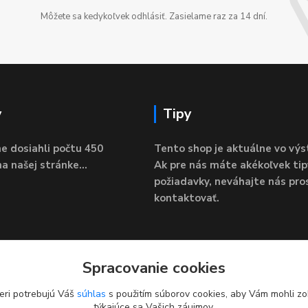
Môžete sa kedykoľvek odhlásiť. Zasielame raz za 14 dní.
y
Tipy
e dosiahli počtu 450
Tento shop je aktuálne vo výs
a našej stránke...
Ak pre nás máte akékoľvek tip
požiadavky, neváhajte nás pro
kontaktovať.
Spracovanie cookies
eri potrebujú Váš
súhlas
s použitím súborov cookies, aby Vám mohli zo
týkajúce sa Vašich záujmov.