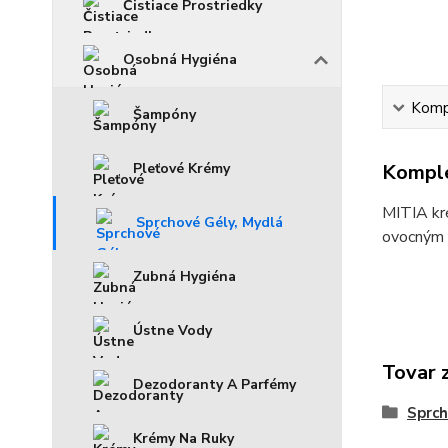
Čistiace Prostriedky
Osobná Hygiéna
Kompl
Šampóny
Pleťové Krémy
Komple
MITIA kr
Sprchové Gély, Mydlá
ovocným 
Zubná Hygiéna
Ústne Vody
Tovar 
Dezodoranty A Parfémy
Sprch
Krémy Na Ruky