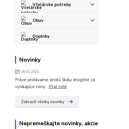
Včelárske potreby
Obuv
Doplnky
Novinky
08.02.2023
Práve pridávame širokú škálu drogérie za
vynikajúce ceny...
čítať celé
Zobraziť všetky novinky
Nepremeškajte novinky, akcie