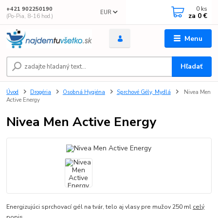
0
ks
+421 902250190
EUR
za
0 €
(Po-Pia, 8-16 hod.)
Menu
Hľadať
Úvod
Drogéria
Osobná Hygiéna
Sprchové Gély, Mydlá
Nivea Men
Active Energy
Nivea Men Active Energy
Energizujúci sprchovací gél na tvár, telo aj vlasy pre mužov 250 ml
celý
popis