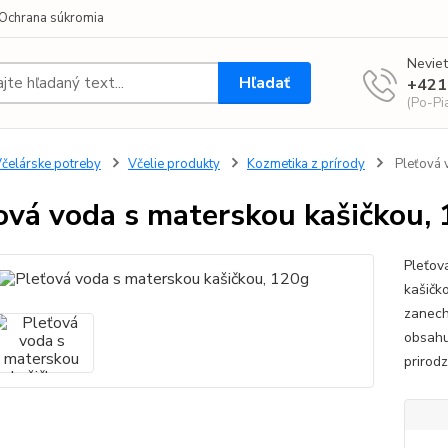
Ochrana súkromia
Neviet
Hľadať
+421
(Po-Pi
čelárske potreby
Včelie produkty
Kozmetika z prírody
Pleťová 
ová voda s materskou kašičkou,
Pleťov
kašičk
zanechá
obsahu
prirod