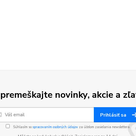
premeškajte novinky, akcie a zľa
Prihlásiť sa
Súhlasím so
spracovaním osobných údajov
za účelom zasielania newslettera.