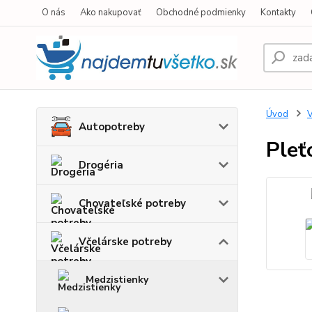
O nás
Ako nakupovať
Obchodné podmienky
Kontakty
Úvod
V
Autopotreby
Pleť
Drogéria
Chovateľské potreby
Včelárske potreby
Medzistienky