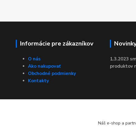
Informácie pre zákazníkov
Novink
O nás
1.3.2023 sm
Ako nakupovať
produktov n
Obchodné podmienky
Kontakty
Náš e-shop a partn