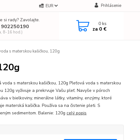
Prihlásenie
EUR
e si rady? Zavolajte.
0
ks
 902250190
za
0 €
a, 8-16 hod.)
voda s materskou kašičkou, 120g
 120g
á voda s materskou kašičkou, 120g Pleťová voda s materskou
ou 120g vyživuje a prekrvuje Vašu pleť. Navyše v póroch
va v bielkoviny, minerálne látky, vitamíny, enzýmy, ktoré
je materská kašička. Používa sa na čistenie pleti. S
zeným sedimentom. Balenie: 120g
celý popis