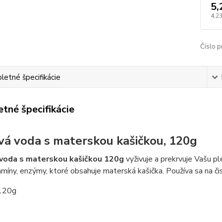
5,
4,23
Číslo p
etné špecifikácie
tné špecifikácie
vá voda s materskou kašičkou, 120g
 voda s materskou kašičkou 120g
vyživuje a prekrvuje Vašu pl
tamíny, enzýmy, ktoré obsahuje materská kašička. Používa sa na č
 120g