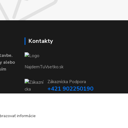
Kontakty
tavbe.
y alebo
NajdemTuVsetko.sk
sím
Zákaznícka Podpora
+421 902250190
(Po-Pia, 8-16 hod.)
info@najdemtuvsetko.sk
brazovať informácie