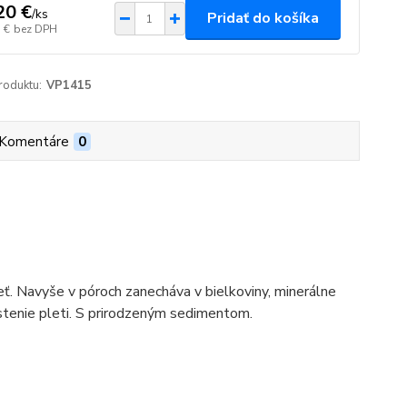
20 €
/
ks
Pridať do košíka
 €
bez DPH
roduktu:
VP1415
Komentáre
0
eť. Navyše v póroch zanecháva v bielkoviny, minerálne
istenie pleti. S prirodzeným sedimentom.