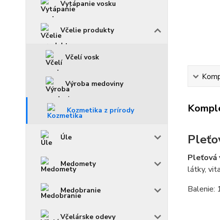
Vytápanie vosku
Včelie produkty
Včelí vosk
Kompl
Výroba medoviny
Komple
Kozmetika z prírody
Pleťo
Úle
Pleťová
Medomety
látky, vi
Balenie:
Medobranie
Včelárske odevy