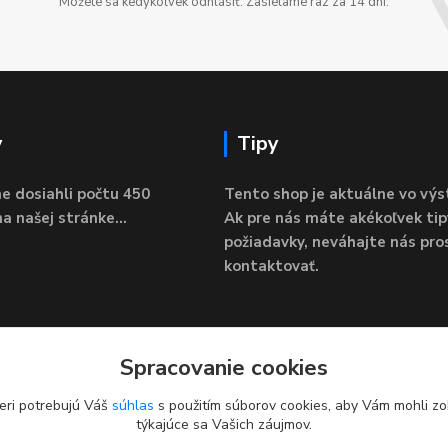
Môžete sa kedykoľvek odhlásiť. Zasielame raz za 14 dní.
y
Tipy
e dosiahli počtu 450
Tento shop je aktuálne vo výs
a našej stránke...
Ak pre nás máte akékoľvek tip
požiadavky, neváhajte nás pro
kontaktovať.
Spracovanie cookies
eri potrebujú Váš
súhlas
s použitím súborov cookies, aby Vám mohli zo
týkajúce sa Vašich záujmov.