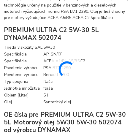
technológie určený na použitie v benzínových a dieselových
motoroch vyžadujúcich normu PSA B71 2290. Olej je tiež vhodný
pre motory vyžadujúce ACEA A5/B5 ACEA C2 špecifikáciu.
PREMIUM ULTRA C2 5W-30 5L
DYNAMAX 502074
Trieda viskozity SAE
5W30
Špecifikácia
API SN/CF
Špecifikácia
ACEA A1/B1,A5/B5,C2
Povolenie výrobcu
PSA B71 2290
Povolenie výrobcu
Renault 0700
Typ spojenia
flaša
Jednotka množstva
flaša
Objem [Liter]
5 l
Olej
Syntetický olej
OE čísla pre PREMIUM ULTRA C2 5W-30
5L Motorový olej 5W30 5W-30 502074
od výrobcu DYNAMAX