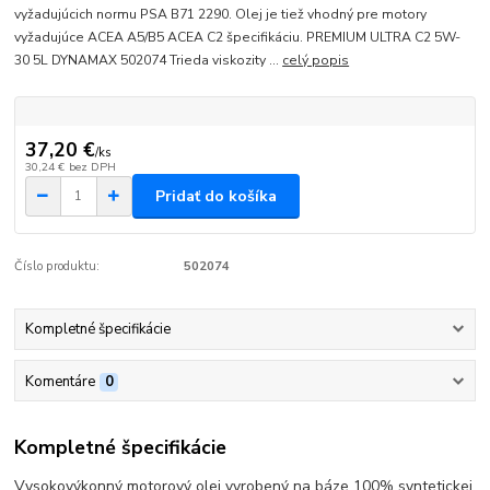
vyžadujúcich normu PSA B71 2290. Olej je tiež vhodný pre motory
vyžadujúce ACEA A5/B5 ACEA C2 špecifikáciu. PREMIUM ULTRA C2 5W-
30 5L DYNAMAX 502074 Trieda viskozity ...
celý popis
37,20 €
/
ks
30,24 €
bez DPH
Pridať do košíka
Číslo produktu:
502074
Kompletné špecifikácie
Komentáre
0
Kompletné špecifikácie
Vysokovýkonný motorový olej vyrobený na báze 100% syntetickej