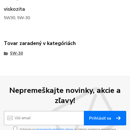
viskozita
5W30, 5W-30
Tovar zaradený v kategóriách
5W-30
Nepremeškajte novinky, akcie a
zľavy!
Prihlásiť sa
Súhlasím so
spracovaním osobných údajov
za účelom zasielania newslettera.