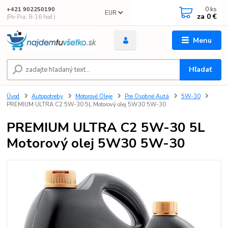
0
ks
+421 902250190
EUR
za
0 €
(Po-Pia, 8-16 hod.)
Menu
Hľadať
Úvod
Autopotreby
Motorové Oleje
Pre Osobné Autá
5W-30
PREMIUM ULTRA C2 5W-30 5L Motorový olej 5W30 5W-30
PREMIUM ULTRA C2 5W-30 5L
Motorový olej 5W30 5W-30