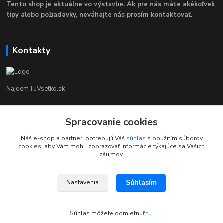
Tento shop je aktuálne vo výstavbe. Ak pre nás máte akékoľvek
tipy alebo požiadavky, neváhajte nás prosím kontaktovať.
Kontakty
NajdemTuVsetko.sk
Zákaznícka Podpora
Spracovanie cookies
+421 902250190
(Po-Pia, 8-16 hod.)
Náš e-shop a partneri potrebujú Váš
súhlas
s použitím súborov
cookies, aby Vám mohli zobrazovať informácie týkajúce sa Vašich
info@najdemtuvsetko.sk
záujmov.
Súhlasím
Nastavenia
Súhlas môžete odmietnuť
tu
.
Vytvorené na
Eshop-rychlo.sk