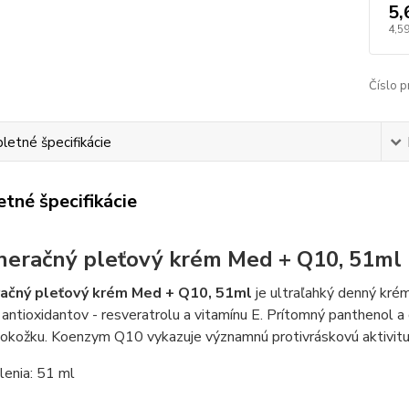
5,
4,59
Číslo p
etné špecifikácie
tné špecifikácie
eračný pleťový krém Med + Q10, 51ml
ačný pleťový krém Med + Q10, 51ml
je ultraľahký denný kr
ntioxidantov - resveratrolu a vitamínu E. Prítomný panthenol a 
pokožku. Koenzym Q10 vykazuje významnú protivráskovú aktivitu
lenia: 51 ml