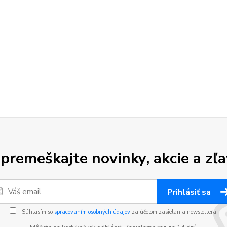
premeškajte novinky, akcie a zľa
Prihlásiť sa
Súhlasím so
spracovaním osobných údajov
za účelom zasielania newslettera.