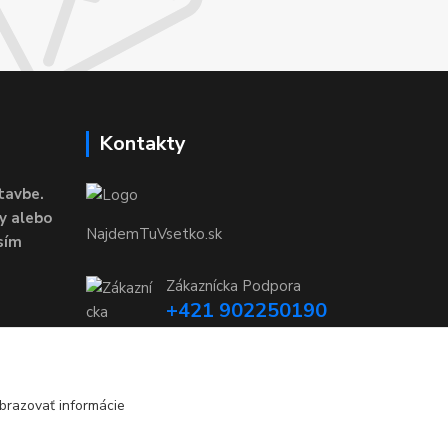
Kontakty
tavbe.
y alebo
NajdemTuVsetko.sk
sím
Zákaznícka Podpora
+421 902250190
(Po-Pia, 8-16 hod.)
info@najdemtuvsetko.sk
brazovať informácie