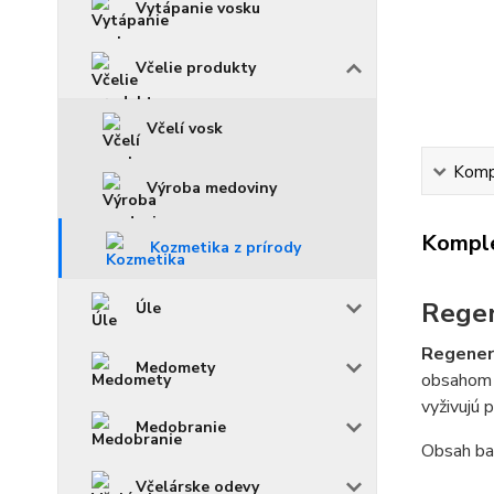
Vytápanie vosku
Včelie produkty
Včelí vosk
Kompl
Výroba medoviny
Komple
Kozmetika z prírody
Regen
Úle
Regener
Medomety
obsahom a
vyživujú 
Medobranie
Obsah ba
Včelárske odevy