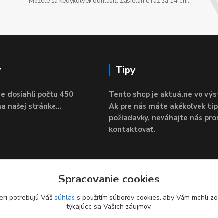
Môžete sa kedykoľvek odhlásiť. Zasielame raz za 14 dní.
y
Tipy
e dosiahli počtu 450
Tento shop je aktuálne vo výs
a našej stránke...
Ak pre nás máte akékoľvek tip
požiadavky, neváhajte nás pro
kontaktovať.
Spracovanie cookies
eri potrebujú Váš
súhlas
s použitím súborov cookies, aby Vám mohli zo
týkajúce sa Vašich záujmov.