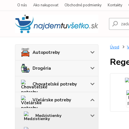
O nás
Ako nakupovať
Obchodné podmienky
Kontakty
Úvod
V
Autopotreby
Rege
Drogéria
Chovateľské potreby
Včelárske potreby
Medzistienky