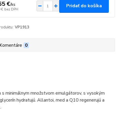
65 €
/
ks
Pridať do košíka
 €
bez DPH
roduktu:
VP1913
Komentáre
0
ém s minimálnym množstvom emulgátorov, s vysokým
glycerín hydratujú. Allantoi, med a Q10 regenerujú a
.