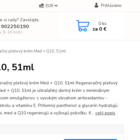
Prihlásenie
EUR
e si rady? Zavolajte.
0
ks
 902250190
za
0 €
a, 8-16 hod.)
čný pleťový krém Med + Q10, 51ml
0, 51ml
račný pleťový krém Med + Q10, 51ml Regeneračný pleťový
ed + Q10, 51ml je ultraľahký denný krém s minimálnym
vom emulgátorov, s vysokým obsahom antioxidantov -
atrolu a vitamínu E. Prítomný panthenol a glycerín hydratujú.
oi, med a Q10 regenerujú a vyživujú pokožku. K...
celý popis