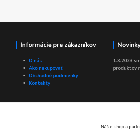
Informácie pre zákazníkov
Novink
O nás
1.3.2023 sm
Ako nakupovať
produktov n
Obchodné podmienky
Kontakty
Náš e-shop a partn