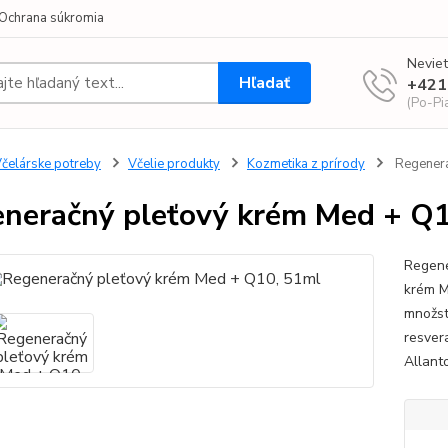
Ochrana súkromia
Neviet
Hľadať
+421
(Po-Pi
čelárske potreby
Včelie produkty
Kozmetika z prírody
Regenera
neračný pleťový krém Med + Q1
Regene
krém M
množst
resver
Allant