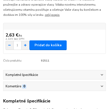
pružnejšie a zdravo vyzerajúce vlasy. Vďaka novému intenzívnemu,
ošetrujúcemu vitamínu posilňuje a ošetruje Vaše vlasy ku končekom a
dodáva im 100% sily a lesku.
celý popis
2,63 €
/
ks
2,14 €
bez DPH
Pridať do košíka
Číslo produktu:
92511
Kompletné špecifikácie
Komentáre
0
Kompletné špecifikácie