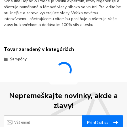
Schauma Repair & Pflege je Vašim expertom, ktorý regeneruje a
ošetruje namáhané a lámavé vlasy hlboko vo vnútri. Pre viditeľne
pružnejšie a zdravo vyzerajúce vlasy. Vďaka novému
intenzívnemu, ošetrujúcemu vitamínu posilňuje a ošetruje Vaše
vlasy ku končekom a dodáva im 100% sily a lesku.
Tovar zaradený v kategóriách
Šampóny
Nepremeškajte novinky, akcie a
zľavy!
Prihlásiť sa