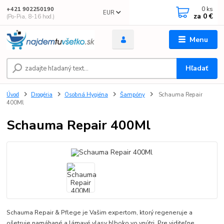
0
ks
+421 902250190
EUR
za
0 €
(Po-Pia, 8-16 hod.)
Menu
Hľadať
Úvod
Drogéria
Osobná Hygiéna
Šampóny
Schauma Repair
400Ml
Schauma Repair 400Ml
Schauma Repair & Pflege je Vašim expertom, ktorý regeneruje a
ošetruje namáhané a lámavé vlasy hlboko vo vnútri. Pre viditeľne