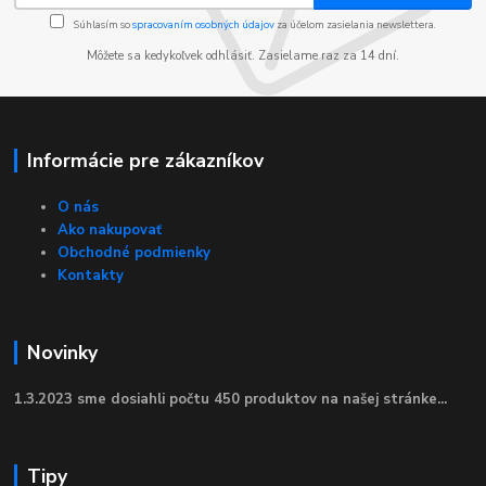
Súhlasím so
spracovaním osobných údajov
za účelom zasielania newslettera.
Môžete sa kedykoľvek odhlásiť. Zasielame raz za 14 dní.
Informácie pre zákazníkov
O nás
Ako nakupovať
Obchodné podmienky
Kontakty
Novinky
1.3.2023 sme dosiahli počtu 450 produktov na našej stránke...
Tipy