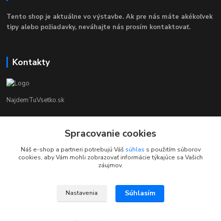
Tento shop je aktuálne vo výstavbe. Ak pre nás máte akékoľvek
tipy alebo požiadavky, neváhajte nás prosím kontaktovať.
Kontakty
NajdemTuVsetko.sk
Zákaznícka Podpora
Spracovanie cookies
+421 902250190
(Po-Pia, 8-16 hod.)
Náš e-shop a partneri potrebujú Váš
súhlas
s použitím súborov
cookies, aby Vám mohli zobrazovať informácie týkajúce sa Vašich
info@najdemtuvsetko.sk
záujmov.
Súhlasím
Nastavenia