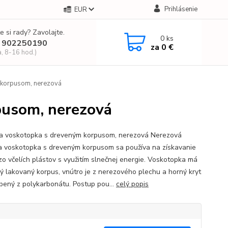
Prihlásenie
EUR
e si rady? Zavolajte.
0
ks
 902250190
za
0 €
a, 8-16 hod.)
 korpusom, nerezová
pusom, nerezová
a voskotopka s dreveným korpusom, nerezová Nerezová
a voskotopka s dreveným korpusom sa používa na získavanie
zo včelích plástov s využitím slnečnej energie. Voskotopka má
ý lakovaný korpus, vnútro je z nerezového plechu a horný kryt
obený z polykarbonátu. Postup pou...
celý popis