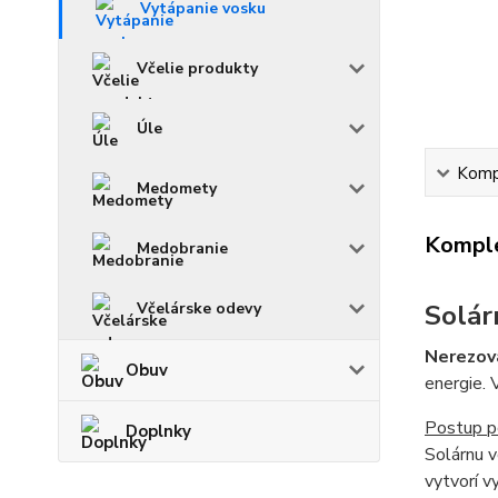
Vytápanie vosku
Včelie produkty
Úle
Kompl
Medomety
Komple
Medobranie
Včelárske odevy
Solár
Nerezov
Obuv
energie. 
Postup po
Doplnky
Solárnu v
vytvorí v