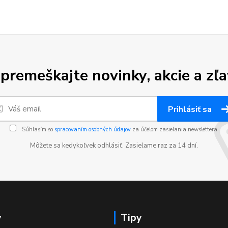
premeškajte novinky, akcie a zľa
Prihlásiť sa
Súhlasím so
spracovaním osobných údajov
za účelom zasielania newslettera.
Môžete sa kedykoľvek odhlásiť. Zasielame raz za 14 dní.
y
Tipy