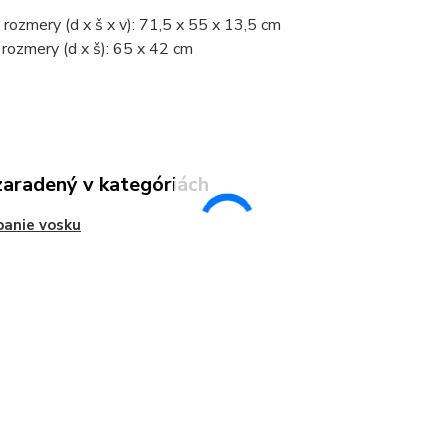
 rozmery (d x š x v): 71,5 x 55 x 13,5 cm
rozmery (d x š): 65 x 42 cm
zaradený v kategóriách
anie vosku