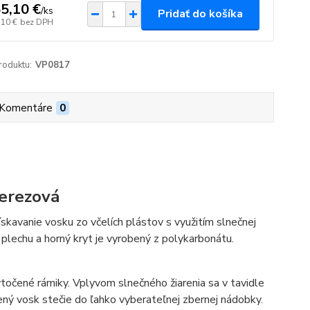
5,10 €
/
ks
Pridať do košíka
,10 €
bez DPH
roduktu:
VP0817
Komentáre
0
erezová
ískavanie vosku zo včelích plástov s využitím slnečnej
plechu a horný kryt je vyrobený z polykarbonátu.
točené rámiky. Vplyvom slnečného žiarenia sa v tavidle
ený vosk stečie do ľahko vyberateľnej zbernej nádobky.