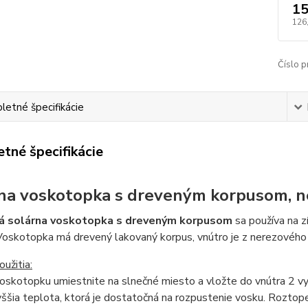
15
126
Číslo p
etné špecifikácie
tné špecifikácie
na voskotopka s dreveným korpusom, n
á solárna voskotopka s dreveným korpusom
sa používa na z
Voskotopka má drevený lakovaný korpus, vnútro je z nerezového 
užitia:
oskotopku umiestnite na slnečné miesto a vložte do vnútra 2 vy
yššia teplota, ktorá je dostatočná na rozpustenie vosku. Roztop