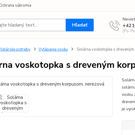
Ochrana súkromia
Neviet
Hľadať
+421
(Po-Pi
čelárske potreby
Vytápanie vosku
Solárna voskotopka s dreveným
rna voskotopka s dreveným kor
Solárn
solárn
vosku 
dreven
je vyr