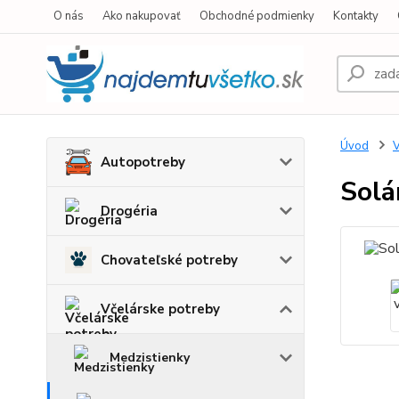
O nás
Ako nakupovať
Obchodné podmienky
Kontakty
Úvod
V
Autopotreby
Solá
Drogéria
Chovateľské potreby
Včelárske potreby
Medzistienky