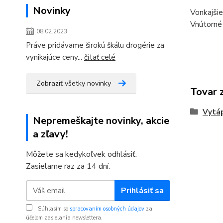
Novinky
Vonkajšie
Vnútorné 
08.02.2023
Práve pridávame širokú škálu drogérie za
vynikajúce ceny...
čítať celé
Zobraziť všetky novinky
Tovar 
Vytáp
Nepremeškajte novinky, akcie
a zľavy!
Môžete sa kedykoľvek odhlásiť.
Zasielame raz za 14 dní.
Prihlásiť sa
Súhlasím so
spracovaním osobných údajov
za
účelom zasielania newslettera.