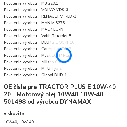
Povolenie výrobcu
MB 229.1
Povolenie výrobcu
VOLVO VDS-3
Povolenie výrobcu
RENAULT VI RLD-2
Povolenie výrobcu
MAN M 3275
Povolenie výrobcu
MACK EO-N
Povolenie výrobcu
Voith Retarder B
Povolenie výrobcu
DEUTZ DQC III-10
Povolenie výrobcu
Caterpillar TO-2
Povolenie výrobcu
Mack EO-M Plus
Povolenie výrobcu
Allison C-4
Povolenie výrobcu
MTU Typ 2
Povolenie výrobcu
Global DHD-1
OE čísla pre TRACTOR PLUS E 10W-40
20L Motorový olej 10W40 10W-40
501498 od výrobcu DYNAMAX
viskozita
10W40, 10W-40