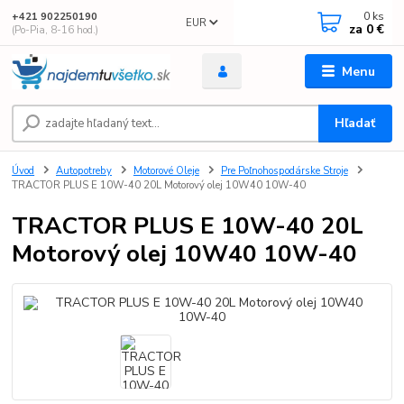
0
ks
+421 902250190
EUR
za
0 €
(Po-Pia, 8-16 hod.)
Menu
Hľadať
Úvod
Autopotreby
Motorové Oleje
Pre Poľnohospodárske Stroje
TRACTOR PLUS E 10W-40 20L Motorový olej 10W40 10W-40
TRACTOR PLUS E 10W-40 20L
Motorový olej 10W40 10W-40