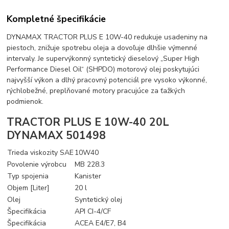
Kompletné špecifikácie
DYNAMAX TRACTOR PLUS E 10W-40 redukuje usadeniny na
piestoch, znižuje spotrebu oleja a dovoľuje dlhšie výmenné
intervaly. Je supervýkonný syntetický dieselový „Super High
Performance Diesel Oil“ (SHPDO) motorový olej poskytujúci
najvyšší výkon a dlhý pracovný potenciál pre vysoko výkonné,
rýchlobežné, preplňované motory pracujúce za ťažkých
podmienok.
TRACTOR PLUS E 10W-40 20L
DYNAMAX 501498
Trieda viskozity SAE
10W40
Povolenie výrobcu
MB 228.3
Typ spojenia
Kanister
Objem [Liter]
20 l
Olej
Syntetický olej
Špecifikácia
API CI-4/CF
Špecifikácia
ACEA E4/E7, B4