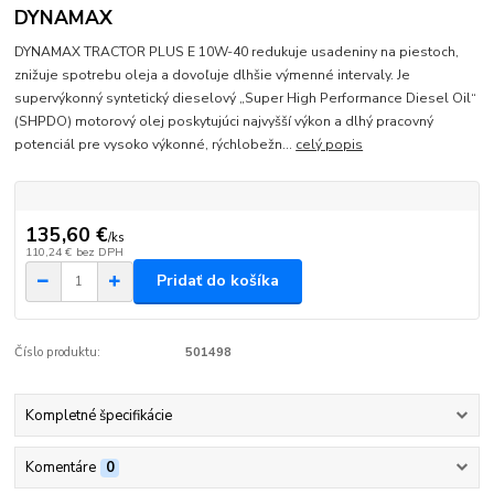
DYNAMAX
DYNAMAX TRACTOR PLUS E 10W-40 redukuje usadeniny na piestoch,
znižuje spotrebu oleja a dovoľuje dlhšie výmenné intervaly. Je
supervýkonný syntetický dieselový „Super High Performance Diesel Oil“
(SHPDO) motorový olej poskytujúci najvyšší výkon a dlhý pracovný
potenciál pre vysoko výkonné, rýchlobežn...
celý popis
135,60 €
/
ks
110,24 €
bez DPH
Pridať do košíka
Číslo produktu:
501498
Kompletné špecifikácie
Komentáre
0