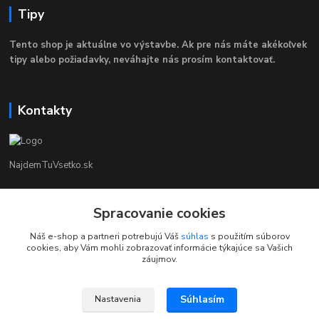
Tipy
Tento shop je aktuálne vo výstavbe. Ak pre nás máte akékoľvek
tipy alebo požiadavky, neváhajte nás prosím kontaktovať.
Kontakty
NajdemTuVsetko.sk
Zákaznícka Podpora
Spracovanie cookies
+421 902250190
(Po-Pia, 8-16 hod.)
Náš e-shop a partneri potrebujú Váš
súhlas
s použitím súborov
cookies, aby Vám mohli zobrazovať informácie týkajúce sa Vašich
info@najdemtuvsetko.sk
záujmov.
Súhlasím
Nastavenia