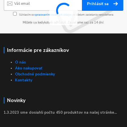
Prihlásiť sa
Súhlasím so
spracovaním osobných údajov
za účelom zasielania newslettera.
Môžete sa kedykoľvek odhlásiť. Zasielame raz za 14 dní.
Informácie pre zákazníkov
O nás
Ako nakupovať
Obchodné podmienky
Kontakty
Novinky
1.3.2023 sme dosiahli počtu 450 produktov na našej stránke...