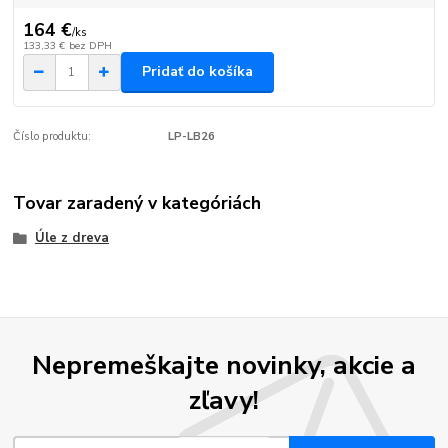
164 €
/
ks
133,33 €
bez DPH
Pridať do košíka
Číslo produktu:
LP-LB26
Tovar zaradený v kategóriách
Úle z dreva
Nepremeškajte novinky, akcie a
zľavy!