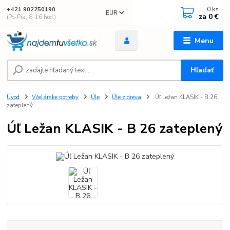
0
ks
+421 902250190
EUR
za
0 €
(Po-Pia, 8-16 hod.)
Menu
Hľadať
Úvod
Včelárske potreby
Úle
Úle z dreva
Úľ Ležan KLASIK - B 26
zateplený
Úľ Ležan KLASIK - B 26 zateplený