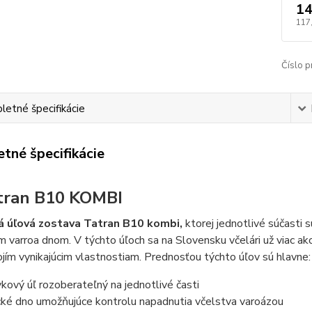
14
117
Číslo p
etné špecifikácie
tné špecifikácie
tran B10 KOMBI
 úľová zostava Tatran B10 kombi,
ktorej jednotlivé súčasti 
 varroa dnom. V týchto úľoch sa na Slovensku včelári už viac ako
jím vynikajúcim vlastnostiam. Prednosťou týchto úľov sú hlavne:
kový úľ rozoberateľný na jednotlivé časti
cké dno umožňujúce kontrolu napadnutia včelstva varoázou