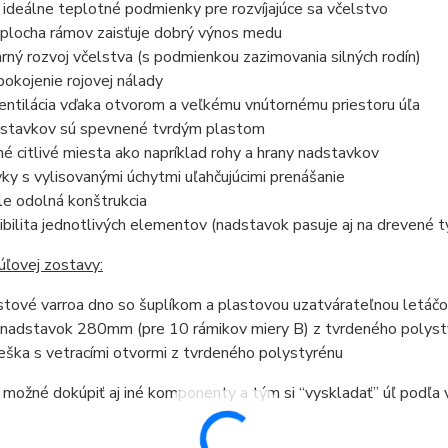
e ideálne teplotné podmienky pre rozvíjajúce sa včelstvo
 plocha rámov zaisťuje dobrý výnos medu
jarný rozvoj včelstva (s podmienkou zazimovania silných rodín)
pokojenie rojovej nálady
entilácia vďaka otvorom a veľkému vnútornému priestoru úľa
nástavkov sú spevnené tvrdým plastom
né citlivé miesta ako napríklad rohy a hrany nadstavkov
ky s vylisovanými úchytmi uľahčujúcimi prenášanie
ale odolná konštrukcia
bilita jednotlivých elementov (nadstavok pasuje aj na drevené t
úľovej zostavy:
stové varroa dno so šuplíkom a plastovou uzatvárateľnou letáč
 nadstavok 280mm (pre 10 rámikov miery B) z tvrdeného polyst
ieška s vetracími otvormi z tvrdeného polystyrénu
 možné dokúpiť aj iné komponenty a tým si “vyskladať” úľ podľa v