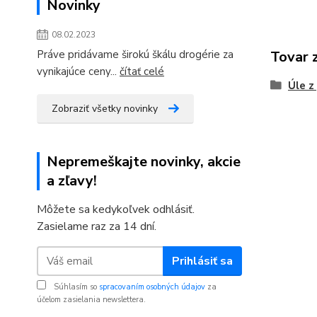
Novinky
08.02.2023
Práve pridávame širokú škálu drogérie za
Tovar 
vynikajúce ceny...
čítať celé
Úle z
Zobraziť všetky novinky
Nepremeškajte novinky, akcie
a zľavy!
Môžete sa kedykoľvek odhlásiť.
Zasielame raz za 14 dní.
Prihlásiť sa
Súhlasím so
spracovaním osobných údajov
za
účelom zasielania newslettera.