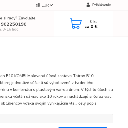
Prihlásenie
EUR
e si rady? Zavolajte.
0
ks
 902250190
za
0 €
a, 8-16 hod.)
ran B10 KOMBI Maľovaná úľová zostava Tatran B10
 ktorej jednotlivé súčasti sú vyhotovené z tvrdeného
yrénu v kombinácii s plastovým varroa dnom. V týchto úľoch sa
vensku včelári už viac ako 10 rokov a nachádzajú si čoraz viac
h obľúbencov vďaka svojím vynikajúcim vla...
celý popis