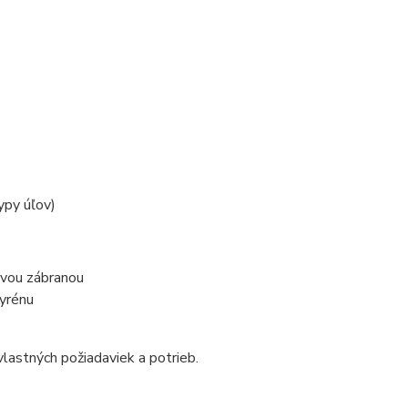
ypy úľov)
ovou zábranou
yrénu
lastných požiadaviek a potrieb.