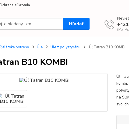
Ochrana súkromia
Neviet
Hľadať
+421
(Po-Pi
čelárske potreby
Úle
Úle z polystyrénu
Úľ Tatran B10 KOMBI
atran B10 KOMBI
Úľ Tat
kombi,
polyst
na Slo
svojic