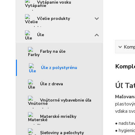
Vytápanie vosku
Včelie produkty
Úle
Kompl
Farby na úle
Komple
Úle z polystyrénu
Úľ Ta
Úle z dreva
Maľovaná
Vnútorné vybavebnie úľa
plastovým
vďaka svo
Materské mriežky
• nadstav
• hygieni
Sieťoviny a peľochyty