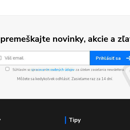
premeškajte novinky, akcie a zľa
Prihlásiť sa
Súhlasím so
spracovaním osobných údajov
za účelom zasielania newslettera.
Môžete sa kedykoľvek odhlásiť. Zasielame raz za 14 dní.
y
Tipy