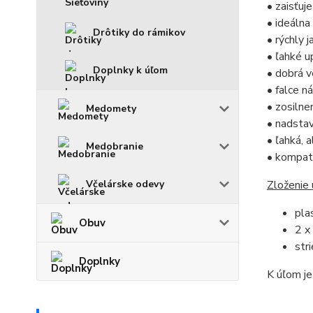
• zaisťuj
• ideálna
Drôtiky do rámikov
• rýchly 
• ľahké u
Doplnky k úľom
• dobrá v
• falce 
• zosilne
Medomety
• nadstav
• ľahká, 
Medobranie
• kompati
Včelárske odevy
Zloženie 
pla
Obuv
2 x
str
Doplnky
K úľom je