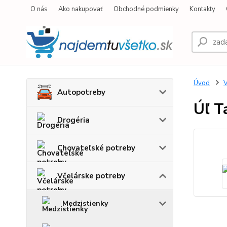
O nás
Ako nakupovať
Obchodné podmienky
Kontakty
Úvod
V
Autopotreby
Úľ T
Drogéria
Chovateľské potreby
Včelárske potreby
Medzistienky