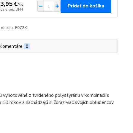
3,95 €
/
ks
Pridať do košíka
,03 €
bez DPH
roduktu:
F072K
Komentáre
0
sú vyhotovené z tvrdeného polystyrénu v kombinácii s
 10 rokov a nachádzajú si čoraz viac svojich obľúbencov