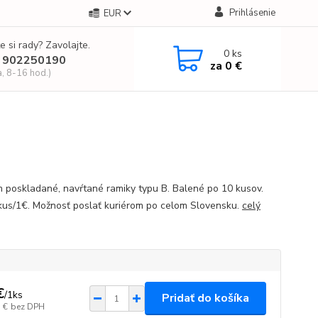
Prihlásenie
EUR
e si rady? Zavolajte.
0
ks
 902250190
za
0 €
a, 8-16 hod.)
 poskladané, navŕtané ramiky typu B. Balené po 10 kusov.
kus/1€. Možnosť poslať kuriérom po celom Slovensku.
celý
€
/
1ks
Pridať do košíka
 €
bez DPH