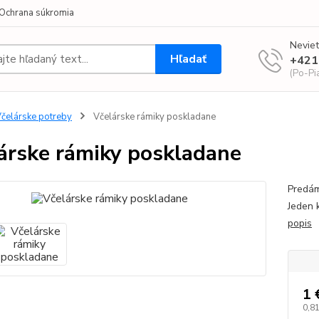
Ochrana súkromia
Neviet
Hľadať
+421
(Po-Pi
čelárske potreby
Včelárske rámiky poskladane
árske rámiky poskladane
Predám
Jeden 
popis
1 
0,81