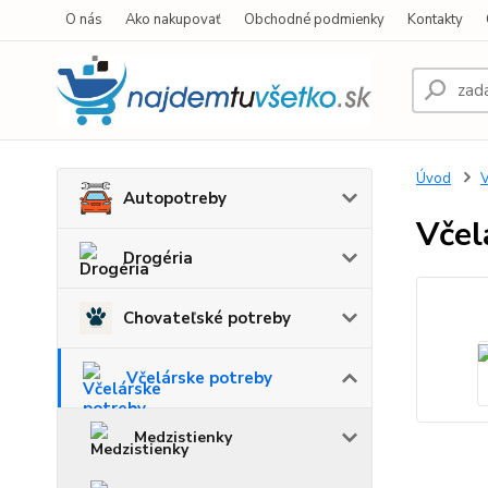
O nás
Ako nakupovať
Obchodné podmienky
Kontakty
Úvod
V
Autopotreby
Včel
Drogéria
Chovateľské potreby
Včelárske potreby
Medzistienky