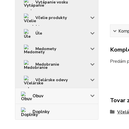
Vytápanie vosku
Včelie produkty
Kompl
Úle
Komple
Medomety
Predám p
Medobranie
Včelárske odevy
Obuv
Tovar 
Doplnky
Včelá