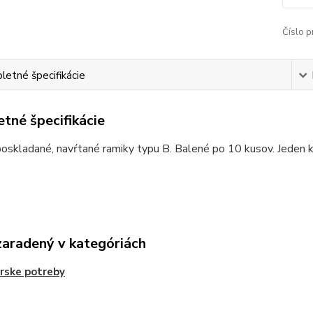
Číslo p
etné špecifikácie
tné špecifikácie
oskladané, navŕtané ramiky typu B. Balené po 10 kusov. Jeden 
zaradený v kategóriách
rske potreby