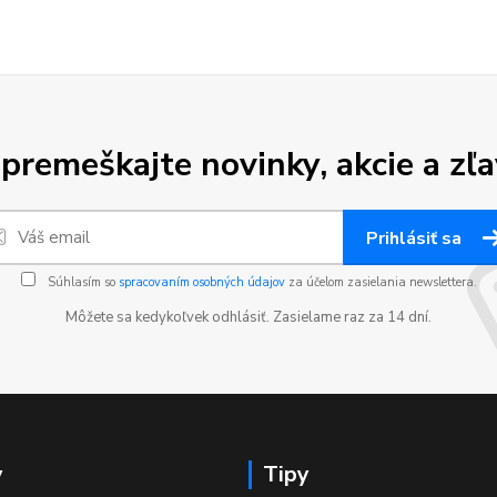
premeškajte novinky, akcie a zľa
Prihlásiť sa
Súhlasím so
spracovaním osobných údajov
za účelom zasielania newslettera.
Môžete sa kedykoľvek odhlásiť. Zasielame raz za 14 dní.
y
Tipy