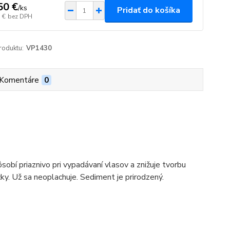
50 €
/
ks
Pridať do košíka
 €
bez DPH
roduktu:
VP1430
Komentáre
0
obí priaznivo pri vypadávaní vlasov a znižuje tvorbu
ky. Už sa neoplachuje. Sediment je prirodzený.