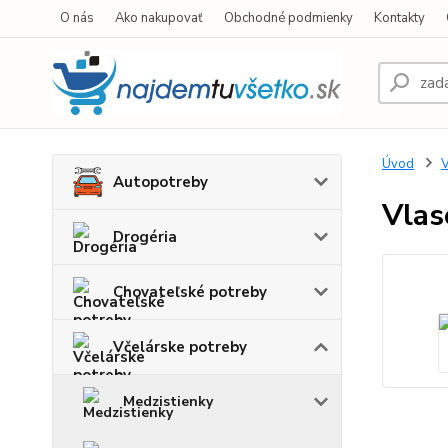
O nás
Ako nakupovať
Obchodné podmienky
Kontakty
Úvod
V
Autopotreby
Vlas
Drogéria
Chovateľské potreby
Včelárske potreby
Medzistienky