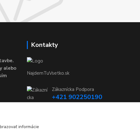
Kontakty
tavbe.
y alebo
NajdemTuVsetko.sk
sím
Zákaznícka Podpora
+421 902250190
(Po-Pia, 8-16 hod.)
info@najdemtuvsetko.sk
brazovať informácie