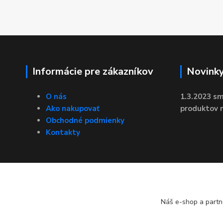
Informácie pre zákazníkov
Novink
O nás
1.3.2023 sm
Ako nakupovať
produktov n
Obchodné podmienky
Kontakty
Náš e-shop a partn