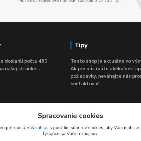
Môžete sa kedykoľvek odhlásiť. Zasielame raz za 14 dní.
y
Tipy
e dosiahli počtu 450
Tento shop je aktuálne vo výs
a našej stránke...
Ak pre nás máte akékoľvek tip
požiadavky, neváhajte nás pro
kontaktovať.
Spracovanie cookies
eri potrebujú Váš
súhlas
s použitím súborov cookies, aby Vám mohli zo
týkajúce sa Vašich záujmov.