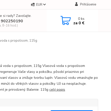
Prihlásenie
EUR
e si rady? Zavolajte.
0
ks
 902250190
za
0 €
a, 8-16 hod.)
voda s propolisom, 115g
á voda s propolisom, 115g Vlasová voda s propolisom
regeneruje Vaše vlasy a pokožku, pôsobí priaznivo pri
vaní vlasov a znižuje tvorbu lupín. Vlasovú vodu vmasírujte po
 minút do vlhkých vlasov a pokožky. Už sa neoplachuje.
nt je prirodzený. Balenie: 115g
celý popis