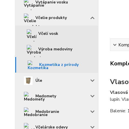
Vytápanie vosku
Včelie produkty
Včelí vosk
Kompl
Výroba medoviny
Komple
Kozmetika z prírody
Vlaso
Úle
Vlasová
Medomety
lupín. Vl
Balenie:
Medobranie
Včelárske odevy