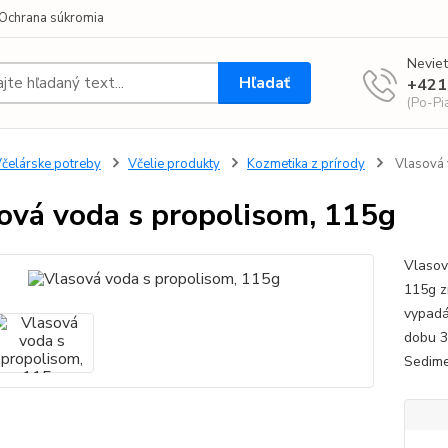
Ochrana súkromia
Neviet
Hľadať
+421
(Po-Pi
čelárske potreby
Včelie produkty
Kozmetika z prírody
Vlasová 
ová voda s propolisom, 115g
Vlasov
115g z
vypadá
dobu 3
Sedime