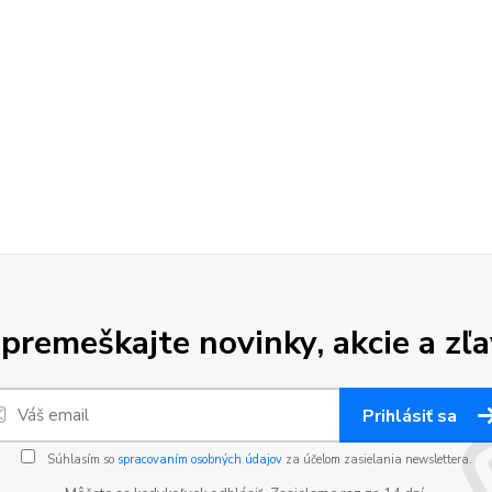
premeškajte novinky, akcie a zľa
Prihlásiť sa
Súhlasím so
spracovaním osobných údajov
za účelom zasielania newslettera.