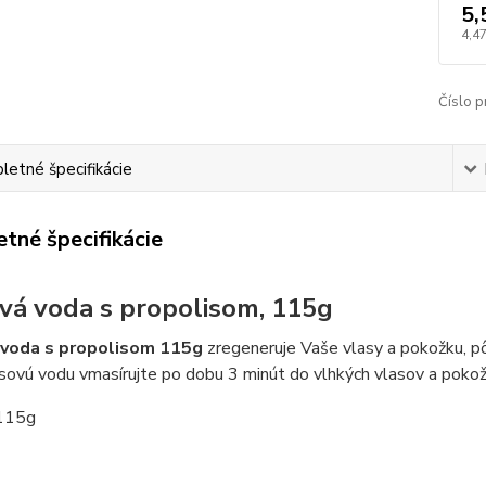
5,
4,47
Číslo p
etné špecifikácie
tné špecifikácie
vá voda s propolisom, 115g
 voda s propolisom 115g
zregeneruje Vaše vlasy a pokožku, pôs
asovú vodu vmasírujte po dobu 3 minút do vlhkých vlasov a pokož
 115g