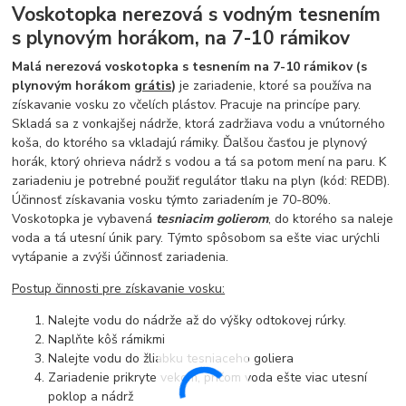
Voskotopka nerezová s vodným tesnením
s plynovým horákom, na 7-10 rámikov
Malá nerezová voskotopka s tesnením na 7-10 rámikov (s
plynovým horákom
grátis
)
je zariadenie, ktoré sa používa na
získavanie vosku zo včelích plástov. Pracuje na princípe pary.
Skladá sa z vonkajšej nádrže, ktorá zadržiava vodu a vnútorného
koša, do ktorého sa vkladajú rámiky. Ďalšou časťou je plynový
horák, ktorý ohrieva nádrž s vodou a tá sa potom mení na paru. K
zariadeniu je potrebné použiť regulátor tlaku na plyn (kód: REDB).
Účinnosť získavania vosku týmto zariadením je 70-80%.
Voskotopka je vybavená
tesniacim golierom
, do ktorého sa naleje
voda a tá utesní únik pary. Týmto spôsobom sa ešte viac urýchli
vytápanie a zvýši účinnosť zariadenia.
Postup činnosti pre získavanie vosku:
Nalejte vodu do nádrže až do výšky odtokovej rúrky.
Naplňte kôš rámikmi
Nalejte vodu do žliabku tesniaceho goliera
Zariadenie prikryte vekom, pričom voda ešte viac utesní
poklop a nádrž