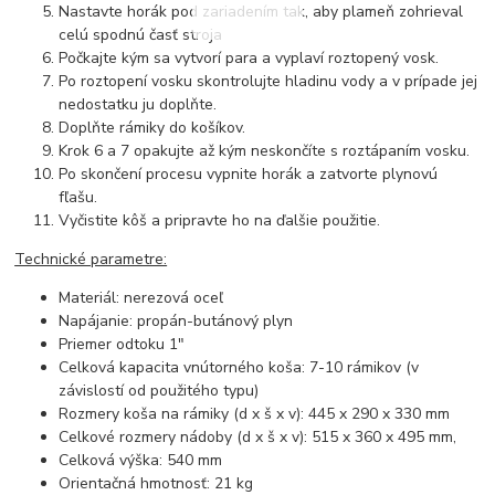
Nastavte horák pod zariadením tak, aby plameň zohrieval
celú spodnú časť stroja
Počkajte kým sa vytvorí para a vyplaví roztopený vosk.
Po roztopení vosku skontrolujte hladinu vody a v prípade jej
nedostatku ju doplňte.
Doplňte rámiky do košíkov.
Krok 6 a 7 opakujte až kým neskončíte s roztápaním vosku.
Po skončení procesu vypnite horák a zatvorte plynovú
fľašu.
Vyčistite kôš a pripravte ho na ďalšie použitie.
Technické parametre:
Materiál: nerezová oceľ
Napájanie: propán-butánový plyn
Priemer odtoku 1"
Celková kapacita vnútorného koša: 7-10 rámikov (v
závislostí od použitého typu)
Rozmery koša na rámiky (d x š x v): 445 x 290 x 330 mm
Celkové rozmery nádoby (d x š x v): 515 x 360 x 495 mm,
Celková výška: 540 mm
Orientačná hmotnosť: 21 kg