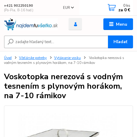
0
ks
+421 902250190
EUR
za
0 €
(Po-Pia, 8-16 hod.)
Menu
Hľadať
Úvod
Včelárske potreby
Vytápanie vosku
Voskotopka nerezová s
vodným tesnením s plynovým horákom, na 7-10 rámikov
Voskotopka nerezová s vodným
tesnením s plynovým horákom,
na 7-10 rámikov