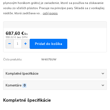
plynovým horákom grátis) je zariadenie, ktoré sa používa na získavanie
vosku zo včelích plástov. Pracuje na princípe pary. Skladá sa z vonkajšej
nádrže, ktorá zadržiava vo...
celý popis
687,60 €
/
ks
559,02 €
bez DPH
Pridať do košíka
Číslo produktu:
W4075UW
Kompletné špecifikácie
Komentáre
0
Kompletné špecifikácie