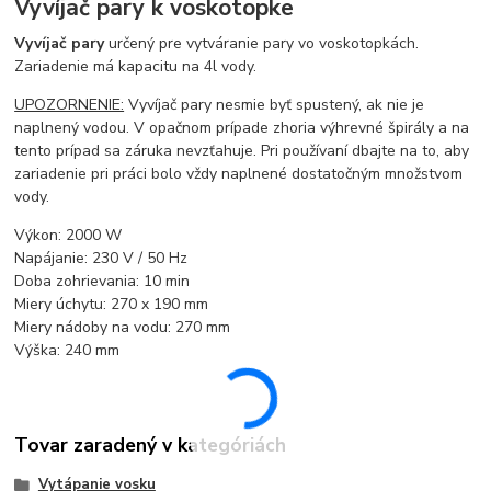
Vyvíjač pary k voskotopke
Vyvíjač pary
určený pre vytváranie pary vo voskotopkách.
Zariadenie má kapacitu na 4l vody.
UPOZORNENIE:
Vyvíjač pary nesmie byť spustený, ak nie je
naplnený vodou. V opačnom prípade zhoria výhrevné špirály a na
tento prípad sa záruka nevzťahuje. Pri používaní dbajte na to, aby
zariadenie pri práci bolo vždy naplnené dostatočným množstvom
vody.
Výkon: 2000 W
Napájanie: 230 V / 50 Hz
Doba zohrievania: 10 min
Miery úchytu: 270 x 190 mm
Miery nádoby na vodu: 270 mm
Výška: 240 mm
Tovar zaradený v kategóriách
Vytápanie vosku