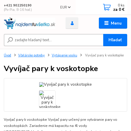
0
ks
+421 902250190
EUR
za
0 €
(Po-Pia, 8-16 hod.)
Menu
Hľadať
Úvod
Včelárske potreby
Vytápanie vosku
Vyvíjač pary k voskotopke
Vyvíjač pary k voskotopke
Vyvíjač pary k voskotopke Vyvíjač pary určený pre vytváranie pary vo
voskotopkách. Zariadenie má kapacitu na 4l vody.