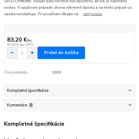
UPOZORNENIE: Vyvíjač pary nesmie byť spustený, ak nie je naplnený
vodou. V opačnom prípade zhoria výhrevné špirály a na tento prípad sa
záruka nevzťahuje. Pri používaní dbajte na ...
celý popis
83,20 €
/
ks
67,64 €
bez DPH
Pridať do košíka
Číslo produktu:
2059
Kompletné špecifikácie
Komentáre
0
Kompletné špecifikácie