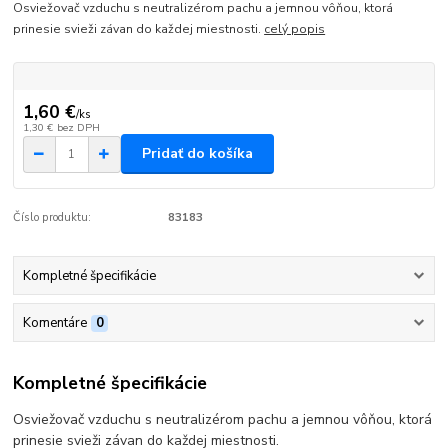
Osviežovač vzduchu s neutralizérom pachu a jemnou vôňou, ktorá
prinesie svieži závan do každej miestnosti.
celý popis
1,60 €
/
ks
1,30 €
bez DPH
Pridať do košíka
Číslo produktu:
83183
Kompletné špecifikácie
Komentáre
0
Kompletné špecifikácie
Osviežovač vzduchu s neutralizérom pachu a jemnou vôňou, ktorá
prinesie svieži závan do každej miestnosti.