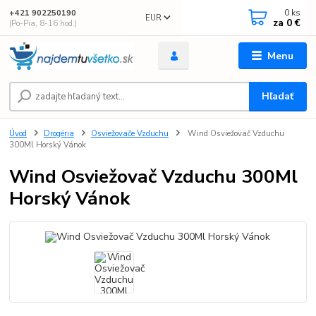
0
ks
+421 902250190
EUR
za
0 €
(Po-Pia, 8-16 hod.)
Menu
Hľadať
Úvod
Drogéria
Osviežovače Vzduchu
Wind Osviežovač Vzduchu
300Ml Horský Vánok
Wind Osviežovač Vzduchu 300Ml
Horský Vánok